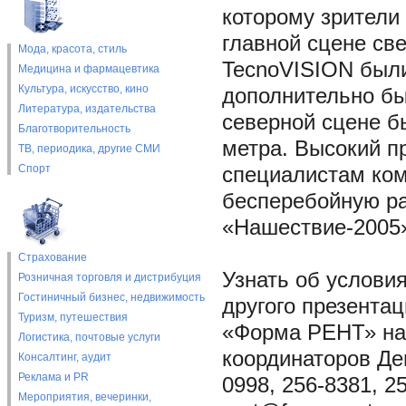
которому зрители
главной сцене св
Мода, красота, стиль
TecnoVISION были
Медицина и фармацевтика
Культура, искусство, кино
дополнительно бы
Литература, издательства
северной сцене б
Благотворительность
метра. Высокий п
ТВ, периодика, другие СМИ
Спорт
специалистам ко
бесперебойную ра
«Нашествие-2005
Страхование
Узнать об услови
Розничная торговля и дистрибуция
Гостиничный бизнес, недвижимость
другого презента
Туризм, путешествия
«Форма РЕНТ» на с
Логистика, почтовые услуги
координаторов Де
Консалтинг, аудит
Реклама и PR
0998, 256-8381, 2
Мероприятия, вечеринки,