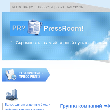
РЕГИСТРАЦИЯ
|
НОВОСТИ
|
ОБРАТНАЯ СВЯЗЬ
“...Скромность - самый верный путь к забвению!
Банки, финансы, ценные бумаги
Группа компаний «Ф