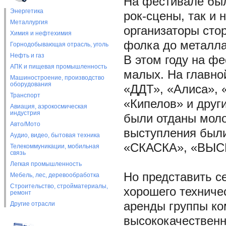
На фестивале был
Энергетика
рок-сцены, так и
Металлургия
организаторы сто
Химия и нефтехимия
фолка до металла
Горнодобывающая отрасль, уголь
Нефть и газ
В этом году на фе
АПК и пищевая промышленность
малых. На главно
Машиностроение, производство
оборудования
«ДДТ», «Алиса», «
Транспорт
«Кипелов» и друг
Авиация, аэрокосмическая
индустрия
были отданы моло
Авто/Мото
выступления были
Аудио, видео, бытовая техника
«СКАСКА», «ВЫС
Телекоммуникации, мобильная
связь
Легкая промышленность
Но представить с
Мебель, лес, деревообработка
Строительство, стройматериалы,
хорошего техниче
ремонт
аренды группы к
Другие отрасли
высококачественн