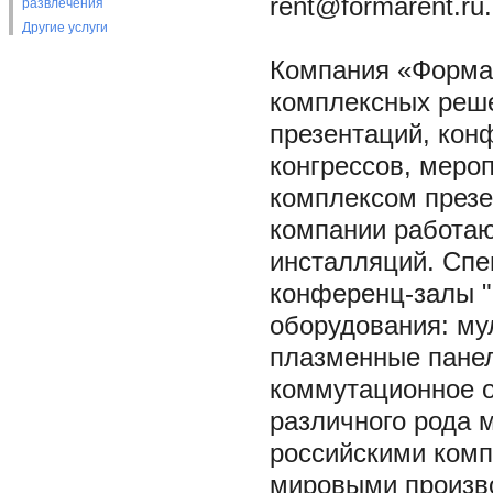
rent@formarent.ru.
развлечения
Другие услуги
Компания «Форма 
комплексных реше
презентаций, кон
конгрессов, меро
комплексом презе
компании работаю
инсталляций. Сп
конференц-залы "
оборудования: му
плазменные панел
коммутационное о
различного рода м
российскими комп
мировыми произво