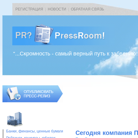
РЕГИСТРАЦИЯ
|
НОВОСТИ
|
ОБРАТНАЯ СВЯЗЬ
“...Скромность - самый верный путь к забвению!
Банки, финансы, ценные бумаги
Сегодня компания П