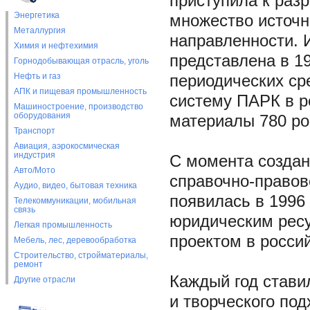
приступила к раз
Энергетика
множество источн
Металлургия
направленности.
Химия и нефтехимия
представлена в 1
Горнодобывающая отрасль, уголь
Нефть и газ
периодических ср
АПК и пищевая промышленность
систему ПАРК в р
Машиностроение, производство
оборудования
материалы 780 рос
Транспорт
Авиация, аэрокосмическая
индустрия
С момента создан
Авто/Мото
справочно-право
Аудио, видео, бытовая техника
появилась в 1996
Телекоммуникации, мобильная
связь
юридическим ресу
Легкая промышленность
проектом в россий
Мебель, лес, деревообработка
Строительство, стройматериалы,
ремонт
Каждый год стави
Другие отрасли
и творческого под