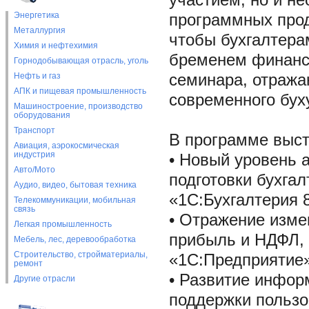
участием, но и н
Энергетика
программных прод
Металлургия
чтобы бухгалтера
Химия и нефтехимия
бременем финансо
Горнодобывающая отрасль, уголь
Нефть и газ
семинара, отраж
АПК и пищевая промышленность
современного бух
Машиностроение, производство
оборудования
Транспорт
В программе выс
Авиация, аэрокосмическая
индустрия
• Новый уровень 
Авто/Мото
подготовки бухгал
Аудио, видео, бытовая техника
«1С:Бухгалтерия 
Телекоммуникации, мобильная
связь
• Отражение изме
Легкая промышленность
прибыль и НДФЛ, 
Мебель, лес, деревообработка
Строительство, стройматериалы,
«1С:Предприятие
ремонт
• Развитие инфор
Другие отрасли
поддержки пользо