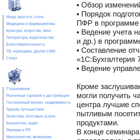
• Обзор изменени
• Порядок подгот
Мода, красота, стиль
ПФР в программе 
Медицина и фармацевтика
• Ведение учета 
Культура, искусство, кино
Литература, издательства
и др.) в программ
Благотворительность
• Составление от
ТВ, периодика, другие СМИ
«1С:Бухгалтерия 
Спорт
• Ведение управле
Кроме заслушиван
Страхование
могли получить ч
Розничная торговля и дистрибуция
Гостиничный бизнес, недвижимость
центра лучшие сп
Туризм, путешествия
пытливым посети
Логистика, почтовые услуги
продуктами.
Консалтинг, аудит
Реклама и PR
В конце семинара
Мероприятия, вечеринки,