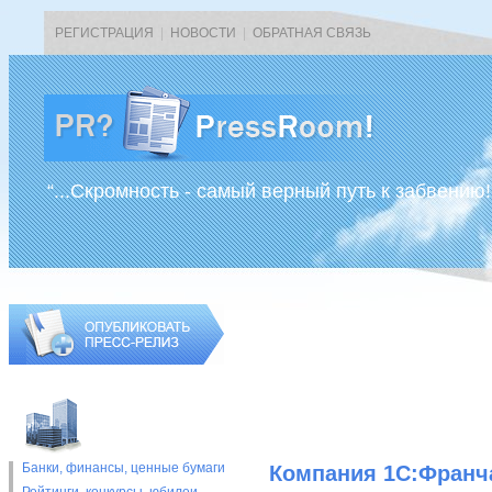
РЕГИСТРАЦИЯ
|
НОВОСТИ
|
ОБРАТНАЯ СВЯЗЬ
“...Скромность - самый верный путь к забвению!
Банки, финансы, ценные бумаги
Компания 1С:Франч