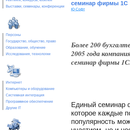
Рейтинги, конкурсы, юбилеи
семинар фирмы 1С
Выставки, cеминары, конференции
Ю-Софт
Персоны
Государство, общество, право
Более 200 бухгалт
Образование, обучение
2005 года компан
Исследования, технологии
семинар фирмы 1С
Интернет
Компьютеры и оборудование
Системная интеграция
Программное обеспепчение
Единый семинар ф
Другие IT
которое каждые по
популярность мож