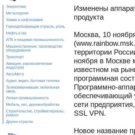
Энергетика
Изменены аппарат
Металлургия
продукта
Химия и нефтехимия
Горнодобывающая отрасль, уголь
Москва, 10 ноября
Нефть и газ
АПК и пищевая промышленность
(www.rainbow.msk
Машиностроение, производство
оборудования
территории Росси
Транспорт
ноября в Москве 
Авиация, аэрокосмическая
индустрия
известном на рын
Авто/Мото
программная сост
Аудио, видео, бытовая техника
Программно-аппар
Телекоммуникации, мобильная
связь
обеспечивающий 
Легкая промышленность
сети предприятия,
Мебель, лес, деревообработка
Строительство, стройматериалы,
SSL VPN.
ремонт
Другие отрасли
Новое название п