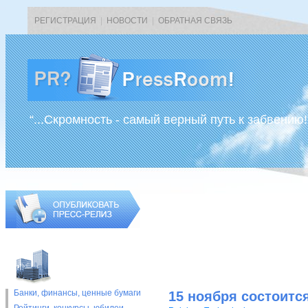
РЕГИСТРАЦИЯ
|
НОВОСТИ
|
ОБРАТНАЯ СВЯЗЬ
“...Скромность - самый верный путь к забвению!
Банки, финансы, ценные бумаги
15 ноября состоитс