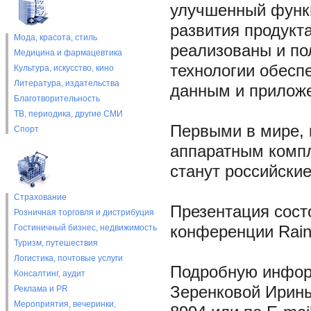
улучшенный функц
развития продукта
Мода, красота, стиль
реализованы и по
Медицина и фармацевтика
технологии обесп
Культура, искусство, кино
Литература, издательства
данным и приложе
Благотворительность
ТВ, периодика, другие СМИ
Первыми в мире, 
Спорт
аппаратным компл
станут российски
Страхование
Презентация состо
Розничная торговля и дистрибуция
Гостиничный бизнес, недвижимость
конференции Rain
Туризм, путешествия
Логистика, почтовые услуги
Подробную информ
Консалтинг, аудит
Зеренковой Ирины 
Реклама и PR
Мероприятия, вечеринки,