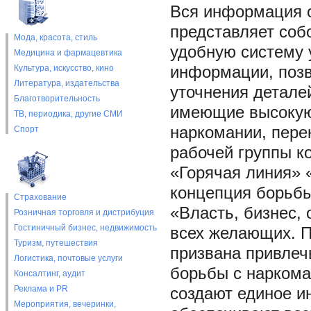
Вся информация о
представляет соб
Мода, красота, стиль
удобную систему 
Медицина и фармацевтика
Культура, искусство, кино
информации, позв
Литература, издательства
уточнения деталей
Благотворительность
имеющие высокую
ТВ, периодика, другие СМИ
наркомании, пере
Спорт
рабочей группы к
«Горячая линия» 
концепция борьбы
Страхование
«Власть, бизнес,
Розничная торговля и дистрибуция
Гостиничный бизнес, недвижимость
всех желающих. П
Туризм, путешествия
призвана привлеч
Логистика, почтовые услуги
борьбы с наркома
Консалтинг, аудит
Реклама и PR
создают единое и
Мероприятия, вечеринки,