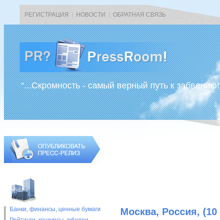
РЕГИСТРАЦИЯ
|
НОВОСТИ
|
ОБРАТНАЯ СВЯЗЬ
“...Скромность - самый верный путь к забвению!
Банки, финансы, ценные бумаги
Москва, Россия, (10