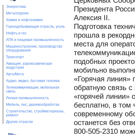
Церковных Собор
Энергетика
Президента Росси
Металлургия
Алексия II.
Химия и нефтехимия
Подготовка техни
Горнодобывающая отрасль, уголь
Нефть и газ
прошла в рекордн
АПК и пищевая промышленность
места для операт
Машиностроение, производство
оборудования
телекоммуникацио
Транспорт
подобных проекто
Авиация, аэрокосмическая
индустрия
мобильно выполни
Авто/Мото
«Горячая линия» 
Аудио, видео, бытовая техника
обратную связь с
Телекоммуникации, мобильная
связь
«горячей линии» 
Легкая промышленность
бесплатно, в том
Мебель, лес, деревообработка
Строительство, стройматериалы,
современному обо
ремонт
останется без отв
Другие отрасли
800-505-2310 мож