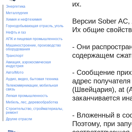
их.
Энергетика
Металлургия
Химия и нефтехимия
Версии Sober AC, 
Горнодобывающая отрасль, уголь
Их общие свойств
Нефть и газ
АПК и пищевая промышленность
- Они распростра
Машиностроение, производство
оборудования
содержащем сжат
Транспорт
Авиация, аэрокосмическая
индустрия
- Сообщение прих
Авто/Мото
Аудио, видео, бытовая техника
адрес получателя 
Телекоммуникации, мобильная
(Швейцария), at (
связь
Легкая промышленность
заканчивается ина
Мебель, лес, деревообработка
Строительство, стройматериалы,
ремонт
- Вложенный в со
Другие отрасли
Поэтому, при зап