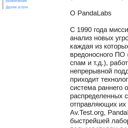
развлечения
Другие услуги
О PandaLabs
С 1990 года мисс
анализ новых угр
каждая из которы
вредоносного ПО 
спам и т.д.), раб
непрерывной подд
приходит техноло
система раннего 
распределенных с
отправляющих их 
Av.Test.org, Pand
быстрейшей лабо