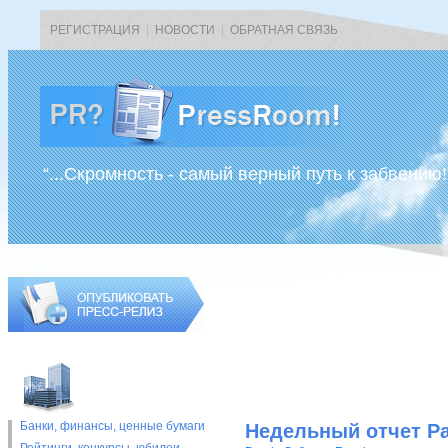
РЕГИСТРАЦИЯ
|
НОВОСТИ
|
ОБРАТНАЯ СВЯЗЬ
“...Скромность - самый верный путь к забвению!
Банки, финансы, ценные бумаги
Недельный отчет Pa