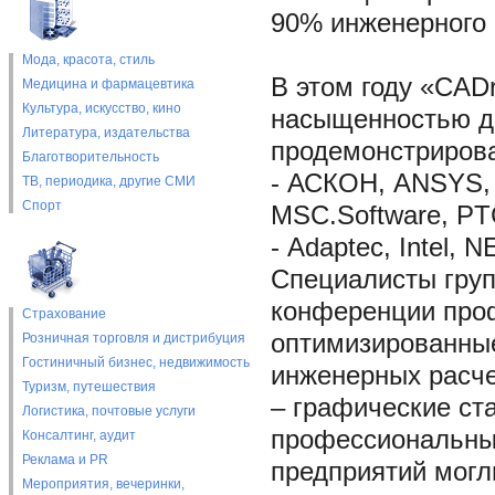
90% инженерного 
Мода, красота, стиль
В этом году «CAD
Медицина и фармацевтика
Культура, искусство, кино
насыщенностью до
Литература, издательства
продемонстрирова
Благотворительность
- АСКОН, ANSYS, A
ТВ, периодика, другие СМИ
Спорт
MSC.Software, PT
- Adaptec, Intel, N
Специалисты груп
конференции про
Страхование
оптимизированные
Розничная торговля и дистрибуция
Гостиничный бизнес, недвижимость
инженерных расче
Туризм, путешествия
– графические ст
Логистика, почтовые услуги
профессиональны
Консалтинг, аудит
Реклама и PR
предприятий могл
Мероприятия, вечеринки,