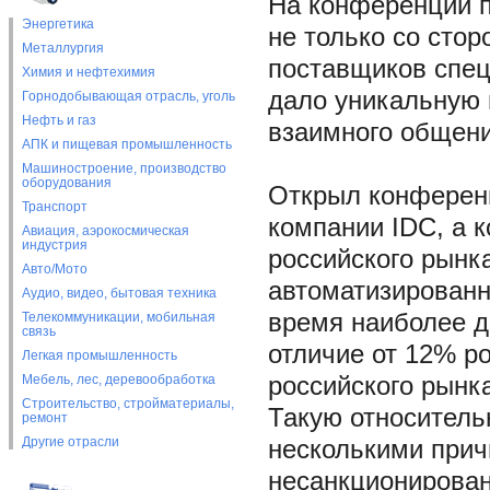
На конференции п
Энергетика
не только со стор
Металлургия
поставщиков спец
Химия и нефтехимия
дало уникальную 
Горнодобывающая отрасль, уголь
Нефть и газ
взаимного общени
АПК и пищевая промышленность
Машиностроение, производство
оборудования
Открыл конферен
Транспорт
компании IDC, а 
Авиация, аэрокосмическая
индустрия
российского рынк
Авто/Мото
автоматизированн
Аудио, видео, бытовая техника
время наиболее д
Телекоммуникации, мобильная
связь
отличие от 12% р
Легкая промышленность
Мебель, лес, деревообработка
российского рынка
Строительство, стройматериалы,
Такую относитель
ремонт
Другие отрасли
несколькими причи
несанкционирован