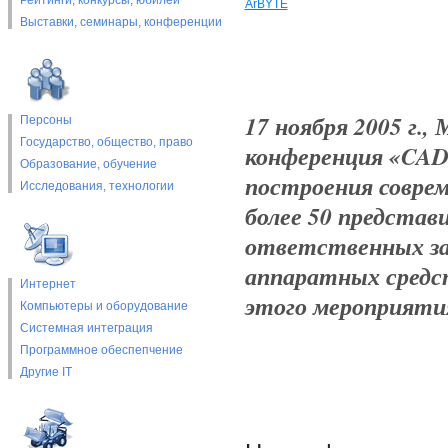
Рейтинги, конкурсы, юбилеи
ArBYTE
Выставки, cеминары, конференции
17 ноября 2005 г.,
Персоны
Государство, общество, право
конференция «CADr
Образование, обучение
построения совре
Исследования, технологии
более 50 предста
ответственных за 
аппаратных средс
Интернет
этого мероприяти
Компьютеры и оборудование
Системная интеграция
Программное обеспепчение
Другие IT