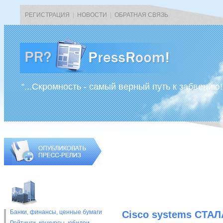
РЕГИСТРАЦИЯ
|
НОВОСТИ
|
ОБРАТНАЯ СВЯЗЬ
“...Скромность - самый верный путь к забвению!
Банки, финансы, ценные бумаги
Cisco systems СТ