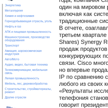
года, компания C
Энергетика
один на мировом 
Металлургия
включая как систе
Химия и нефтехимия
традиционные сис
Горнодобывающая отрасль, уголь
Нефть и газ
В отчете, озаглав
АПК и пищевая промышленность
третьем квартале 
Машиностроение, производство
оборудования
Shares) Synergy 
Транспорт
продаж продуктов
Авиация, аэрокосмическая
индустрия
конкурирующих по
Авто/Мото
связи. Cisco мног
Аудио, видео, бытовая техника
но впервые прода
Телекоммуникации, мобильная
связь
IP по сравнению 
Легкая промышленность
любого из своих к
Мебель, лес, деревообработка
Строительство, стройматериалы,
«Результаты иссле
ремонт
телефония станов
Другие отрасли
говорит президен