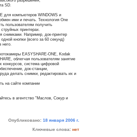
высокого разрешения;
та SD.
 для компьютеров WINDOWS и
бмен ими и печать. Технология One
ость пользователям получить
 струйных принтерах.
ся снимками. Например, док-принтер
дной кнопки (всего за 60 секунд)
 него.
й фотокамеры EASYSHARE-ONE, Kodak
ARE, облегчая пользователям занятие
х конкурсов, система цифровой
еспечение, док-станции,
руда делать снимки, редактировать их и
ь на сайте компании
йтесь в агентство "Маслов, Сокур и
Опубликовано:
18 января 2006 г.
Ключевые слова:
нет