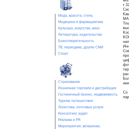
мог
• 3
Сис
Ка
Мода, красота, стиль
MAC
Медицина и фармацевтика
Tou
выс
Культура, искусство, кино
Kod
Литература, издательства
KOD
Благотворительность
нап
Инн
ТВ, периодика, другие СМИ
Сов
Спорт
про
циф
фот
тер
рас
Бол
Страхование
www
Розничная торговля и дистрибуция
Со 
Гостиничный бизнес, недвижимость
пар
Туризм, путешествия
Логистика, почтовые услуги
Консалтинг, аудит
Реклама и PR
Мероприятия, вечеринки,