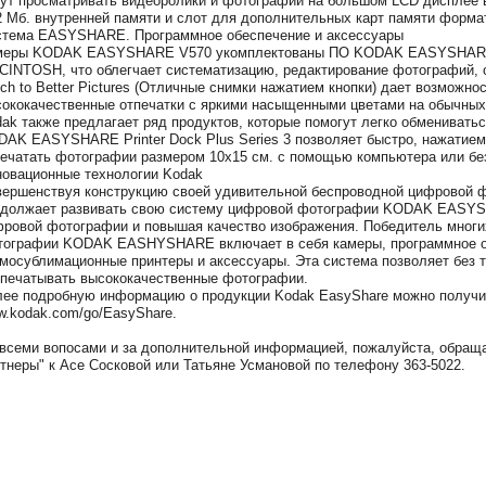
ут просматривать видеоролики и фотографии на большом LCD дисплее 
2 Мб. внутренней памяти и слот для дополнительных карт памяти форма
тема EASYSHARE. Программное обеспечение и аксессуары
меры KODAK EASYSHARE V570 укомплектованы ПО KODAK EASYSHARE
INTOSH, что облегчает систематизацию, редактирование фотографий, о
ch to Better Pictures (Отличные снимки нажатием кнопки) дает возможн
ококачественные отпечатки с яркими насыщенными цветами на обычных
ak также предлагает ряд продуктов, которые помогут легко обменивать
AK EASYSHARE Printer Dock Plus Series 3 позволяет быстро, нажатием о
ечатать фотографии размером 10х15 см. с помощью компьютера или без
овационные технологии Kodak
ершенствуя конструкцию своей удивительной беспроводной цифрово
должает развивать свою систему цифровой фотографии KODAK EASYSH
ровой фотографии и повышая качество изображения. Победитель многи
ографии KODAK EASHYSHARE включает в себя камеры, программное об
мосублимационные принтеры и аксессуары. Эта система позволяет без т
печатывать высококачественные фотографии.
ее подробную информацию о продукции Kodak EasyShare можно получит
.kodak.com/go/EasyShare.
всеми вопосами и за дополнительной информацией, пожалуйста, обраща
тнеры" к Асе Сосковой или Татьяне Усмановой по телефону 363-5022.