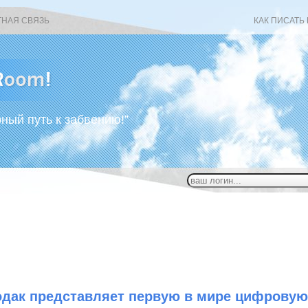
ТНАЯ СВЯЗЬ
КАК ПИСАТЬ
рный путь к забвению!”
одак представляет первую в мире цифровую