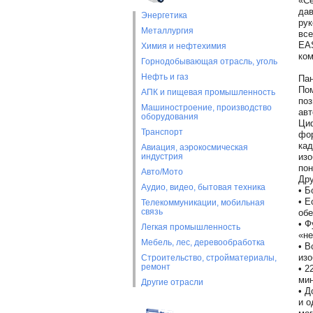
«Се
дав
Энергетика
рук
Металлургия
все
EAS
Химия и нефтехимия
ком
Горнодобывающая отрасль, уголь
Нефть и газ
Пан
Пом
АПК и пищевая промышленность
поз
Машиностроение, производство
авт
оборудования
Циф
Транспорт
фор
кад
Авиация, аэрокосмическая
индустрия
изо
пон
Авто/Мото
Дру
Аудио, видео, бытовая техника
• Б
• Е
Телекоммуникации, мобильная
связь
обе
• Ф
Легкая промышленность
«не
Мебель, лес, деревообработка
• В
изо
Строительство, стройматериалы,
ремонт
• 2
мин
Другие отрасли
• Д
и о