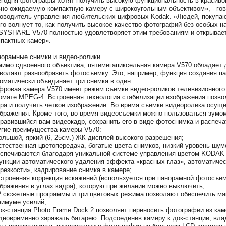
годня фотографы хотят получить высокую функциональность в красивой
но ожидаемую компактную камеру с широкоугольным объективом», - гово
оводитель управления любительских цифровых Kodak. «Людей, покупа
го волнует то, как получить высокое качество фотографий без особых на
YSHARE V570 полностью удовлетворяет этим требованиям и открывает 
пактных камер».
орамные снимки и видео-ролики
имо сдвоенного объектива, пятимегапиксельная камера V570 обладает
воляют разнообразить фотосъемку. Это, например, функция создания п
оматически объединяет три снимка в один.
ровая камера V570 имеет режим съемки видео-роликов телевизионного к
мате MPEG-4. Встроенная технология стабилизации изображения позво
ра и получить четкое изображение. Во время съемки видеоролика осущ
бражения. Кроме того, во время видеосъемки можно пользоваться зумо
равившийся вам видеокадр, сохранить его в виде фотоснимка и распеча
гие преимущества камеры V570:
ольшой, яркий (6, 25см.) ЖК-дисплей высокого разрешения;
стественная цветопередача, богатые цвета снимков, низкий уровень шум
спечиваются благодаря уникальной системе управления цветом KODAK C
ункции автоматического удаления эффекта «красных глаз», автоматичес
резкости», кадрирование снимка в камере;
строенная коррекция искажений (используется при панорамной фотосъе
бражения в углах кадра), которую при желании можно выключить;
2 сюжетные программы и три цветовых режима позволяют обеспечить ма
имуме усилий;
ок-станция Photo Frame Dock 2 позволяет переносить фотографии из ка
дновременно заряжать батарею. Подсоединив камеру к док-станции, 