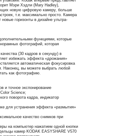
 упаковке. Kodak впервые представляет
рит Мэри Хэдли (Mary Hadley),
ющих новую цифровую камеру, больше
строек, т.е. максимально просто. Камера
новые горизонты в дизайне ультра-
 дополнительными функциями, которые
анорамных фотографий, которая
ачества (30 кадров в секунду) в
ляет избежать эффекта «дрожания»
ествляется автоматическая фокусировка
м. Наконец, вы можете выбрать любой
тать как фотографию.
ов и точное экспонирование
olor Science;
кого поворота кадра, индикатор
мке для устранения эффекта «размытия»
ксимальное качество снимков при
меры на компьютер нажатием одной кнопки
владельцы камер KODAK EASYSHARE V570