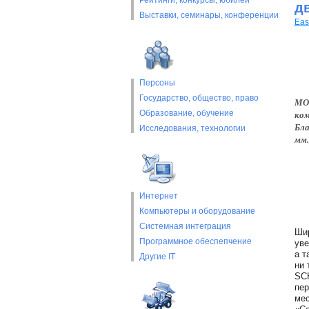
Рейтинги, конкурсы, юбилеи
д
Выставки, cеминары, конференции
Eas
Персоны
Государство, общество, право
МОС
Образование, обучение
ком
Бла
Исследования, технологии
мм.
Интернет
Компьютеры и оборудование
Системная интеграция
Шир
Программное обеспепчение
уве
а т
Другие IT
ни 
SC
пер
мес