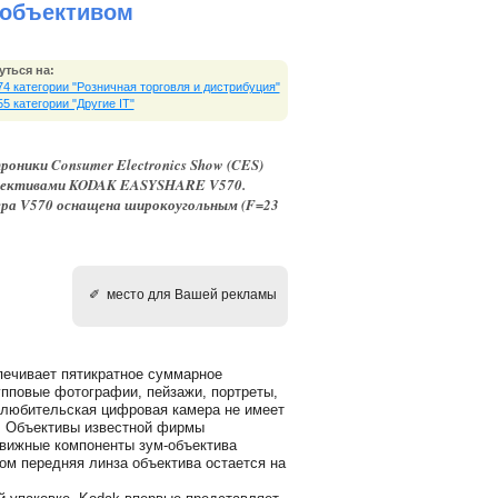
 объективом
уться на:
74 категории "Розничная торговля и дистрибуция"
55 категории "Другие IT"
оники Consumer Electronics Show (CES)
объективами KODAK EASYSHARE V570.
ера V570 оснащена широкоугольным (F=23
✐ место для Вашей рекламы
печивает пятикратное суммарное
упповые фотографии, пейзажи, портреты,
я любительская цифровая камера не имеет
на. Объективы известной фирмы
ижные компоненты зум-объектива
ом передняя линза объектива остается на