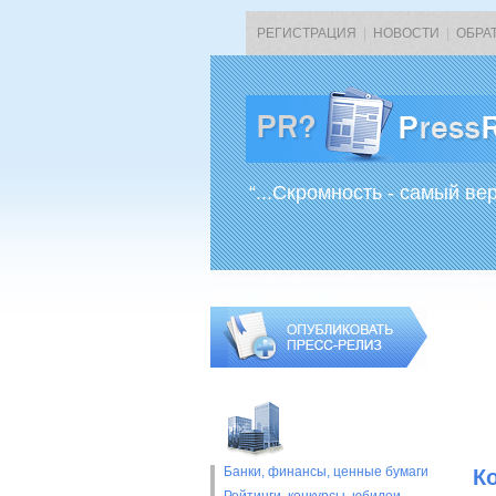
РЕГИСТРАЦИЯ
|
НОВОСТИ
|
ОБРА
“...Скромность - самый ве
Банки, финансы, ценные бумаги
К