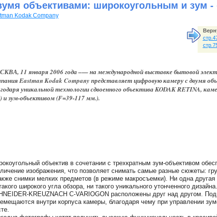
вумя объективами: широкоугольным и зум -
tman Kodak Company
Верн
стр.4
стр.7
КВА, 11 января 2006 года –— на международной выставке бытовой электр
пания Eastman Kodak Company представляет цифровую камеру с двумя 
годаря уникальной технологии сдвоенного объектива KODAK RETINA, кам
) и зум-объективом (F=39-117 мм.).
окоугольный объектив в сочетании с трехкратным зум-объективом обес
личение изображения, что позволяет снимать самые разные сюжеты: гр
акже снимки мелких предметов (в режиме макросъемки). Ни одна друга
такого широкого угла обзора, ни такого уникального утонченного дизай
HNEIDER-KREUZNACH C-VARIOGON расположены друг над другом. Подв
емещаются внутри корпуса камеры, благодаря чему при управлении зум
те.