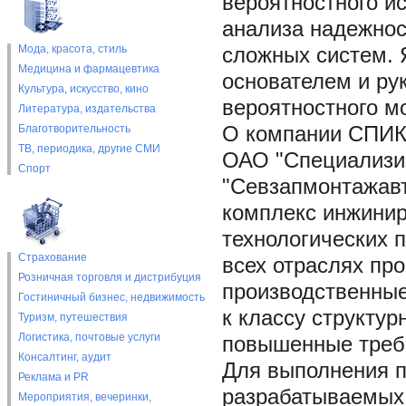
вероятностного и
анализа надежност
Мода, красота, стиль
сложных систем. 
Медицина и фармацевтика
основателем и ру
Культура, искусство, кино
вероятностного м
Литература, издательства
Благотворительность
О компании СПИ
ТВ, периодика, другие СМИ
ОАО "Специализи
Спорт
"Севзапмонтажав
комплекс инжинир
технологических 
Страхование
всех отраслях пр
Розничная торговля и дистрибуция
производственны
Гостиничный бизнес, недвижимость
к классу структу
Туризм, путешествия
Логистика, почтовые услуги
повышенные требо
Консалтинг, аудит
Для выполнения п
Реклама и PR
разрабатываемых
Мероприятия, вечеринки,