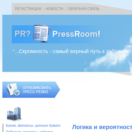
РЕГИСТРАЦИЯ
|
НОВОСТИ
|
ОБРАТНАЯ СВЯЗЬ
“...Скромность - самый верный путь к забвению!
Банки, финансы, ценные бумаги
Логика и вероятнос