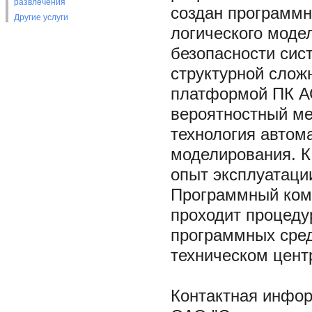
развлечения
создан программн
Другие услуги
логического моде
безопасности сис
структурной слож
платформой ПК А
вероятностный м
технология автом
моделирования. К
опыт эксплуатаци
Программный комп
проходит процеду
программных сред
техническом цент
Контактная инфо