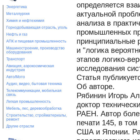
определяется вза
Энергетика
актуальной пробл
Металлургия
Химия и нефтехимия
анализа в практи
Горнодобывающая отрасль, уголь
промышленных пр
Нефть и газ
принципиальные р
АПК и пищевая промышленность
Машиностроение, производство
и "логика вероятн
оборудования
этапов логико-ве
Транспорт
Авиация, аэрокосмическая
исследования сис
индустрия
Статья публикует
Авто/Мото
Аудио, видео, бытовая техника
Об авторе.
Телекоммуникации, мобильная
Рябинин Игорь Але
связь
Легкая промышленность
доктор техническ
Мебель, лес, деревообработка
РАЕН. Автор боле
Строительство, стройматериалы,
ремонт
печати 145, в том
Другие отрасли
США и Японии. Ра