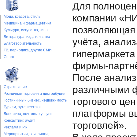
Для полноцен
компании «НИ
Мода, красота, стиль
Медицина и фармацевтика
позволяющая 
Культура, искусство, кино
Литература, издательства
учёта, анали
Благотворительность
ТВ, периодика, другие СМИ
гипермаркета
Спорт
фирмы-партнё
После анализ
различными ф
Страхование
Розничная торговля и дистрибуция
торгового це
Гостиничный бизнес, недвижимость
Туризм, путешествия
платформы вы
Логистика, почтовые услуги
Консалтинг, аудит
торговлей».
Реклама и PR
Мероприятия, вечеринки,