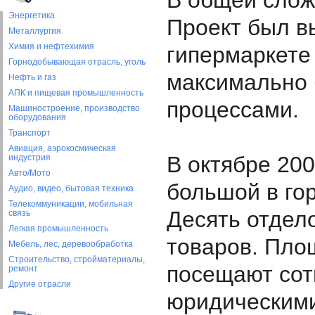
В общей сложн
Энергетика
Проект был вы
Металлургия
Химия и нефтехимия
гипермаркете
Горнодобывающая отрасль, уголь
максимально 
Нефть и газ
АПК и пищевая промышленность
процессами.
Машиностроение, производство
оборудования
Транспорт
Авиация, аэрокосмическая
В октябре 20
индустрия
Авто/Мото
большой в го
Аудио, видео, бытовая техника
Телекоммуникации, мобильная
Десять отдел
связь
Легкая промышленность
товаров. Пло
Мебель, лес, деревообработка
Строительство, стройматериалы,
посещают сотн
ремонт
Другие отрасли
юридическими