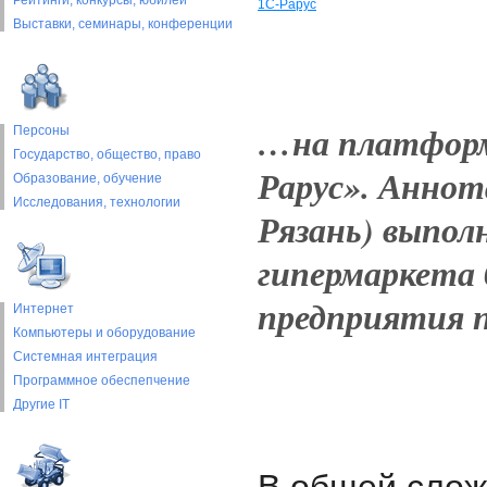
Рейтинги, конкурсы, юбилеи
1С-Рарус
Выставки, cеминары, конференции
…на платформ
Персоны
Государство, общество, право
Рарус». Аннот
Образование, обучение
Исследования, технологии
Рязань) выпол
гипермаркета
предприятия п
Интернет
Компьютеры и оборудование
Системная интеграция
Программное обеспепчение
Другие IT