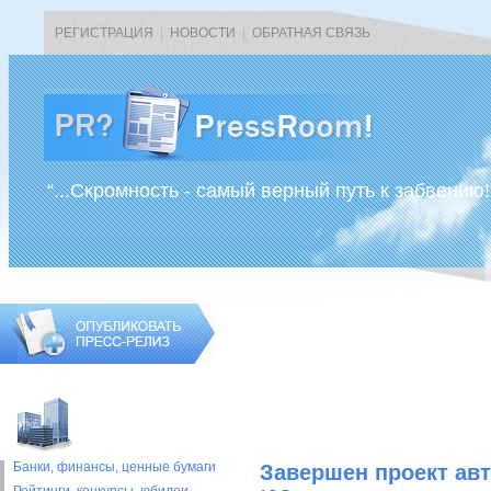
РЕГИСТРАЦИЯ
|
НОВОСТИ
|
ОБРАТНАЯ СВЯЗЬ
“...Скромность - самый верный путь к забвению!
Банки, финансы, ценные бумаги
Завершен проект авт