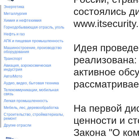
Энергетика
состоялись д
Металлургия
www.itsecurit
Химия и нефтехимия
Горнодобывающая отрасль, уголь
Нефть и газ
АПК и пищевая промышленность
Идея проведе
Машиностроение, производство
оборудования
реализована:
Транспорт
Авиация, аэрокосмическая
активное обс
индустрия
Авто/Мото
рассматрива
Аудио, видео, бытовая техника
Телекоммуникации, мобильная
связь
Легкая промышленность
На первой ди
Мебель, лес, деревообработка
Строительство, стройматериалы,
ценности и с
ремонт
Другие отрасли
Закона "О ко