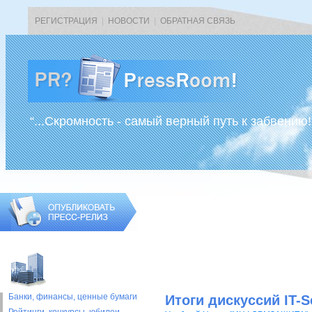
РЕГИСТРАЦИЯ
|
НОВОСТИ
|
ОБРАТНАЯ СВЯЗЬ
“...Скромность - самый верный путь к забвению!
Банки, финансы, ценные бумаги
Итоги дискуссий IT-