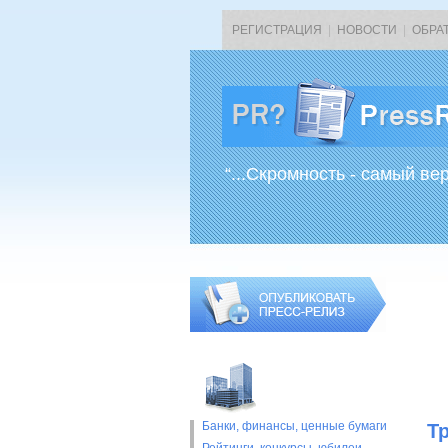
РЕГИСТРАЦИЯ
|
НОВОСТИ
|
ОБРА
“...Скромность - самый ве
Банки, финансы, ценные бумаги
Т