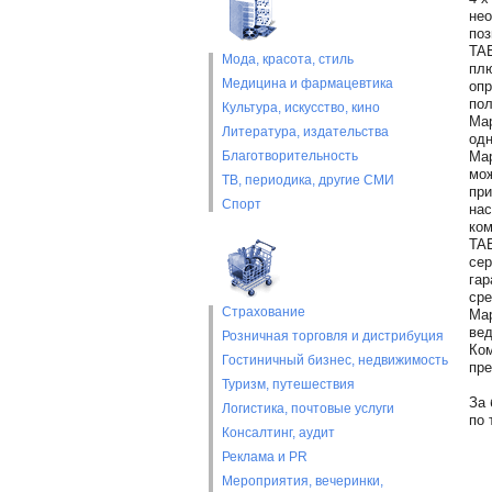
нео
поз
TAE
Мода, красота, стиль
плю
Медицина и фармацевтика
опр
пол
Культура, искусство, кино
Мар
Литература, издательства
одн
Благотворительность
Мар
мож
ТВ, периодика, другие СМИ
при
Спорт
нас
ком
TAE
сер
гар
сре
Страхование
Мар
вед
Розничная торговля и дистрибуция
Ком
Гостиничный бизнес, недвижимость
пре
Туризм, путешествия
За 
Логистика, почтовые услуги
по 
Консалтинг, аудит
Реклама и PR
Мероприятия, вечеринки,