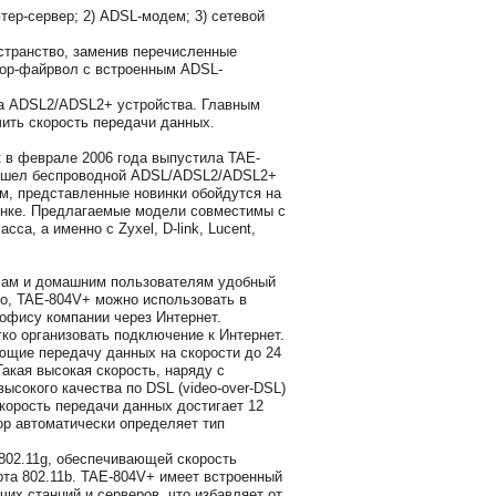
тер-сервер; 2) ADSL-модем; 3) сетевой
странство, заменив перечисленные
тор-файрвол с встроенным ADSL-
на ADSL2/ADSL2+ устройства. Главным
ить скорость передачи данных.
к в феврале 2006 года выпустила TAE-
вышел беспроводной ADSL/ADSL2/ADSL2+
м, представленные новинки обойдутся на
ынке. Предлагаемые модели совместимы с
, а именно с Zyxel, D-link, Lucent,
ам и домашним пользователям удобный
го, TAE-804V+ можно использовать в
офису компании через Интернет.
о организовать подключение к Интернет.
щие передачу данных на скорости до 24
акая высокая скорость, наряду с
сокого качества по DSL (video-over-DSL)
корость передачи данных достигает 12
ор автоматически определяет тип
802.11g, обеспечивающей скорость
та 802.11b. TAE-804V+ имеет встроенный
их станций и серверов, что избавляет от