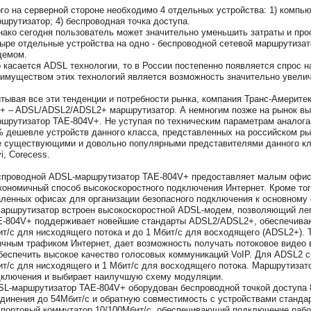
го на серверной стороне необходимо 4 отдельных устройства: 1) компью
шрутизатор; 4) беспроводная точка доступа.
ако сегодня пользователь может значительно уменьшить затраты и про
ыре отдельные устройства на одно - беспроводной сетевой маршрутиза
демом.
 касается ADSL технологии, то в России постепенно появляется спрос 
имуществом этих технологий является возможность значительно увелич
тывая все эти тенденции и потребности рынка, компания Транс-Америте
+ – ADSL/ADSL2/ADSL2+ маршрутизатор. А немногим позже на рынок 
шрутизатор TAE-804V+. Не уступая по техническим параметрам аналога
 дешевле устройств данного класса, представленных на российском р
 существующими и довольно популярными представителями данного класса
i, Corecess.
проводной ADSL-маршрутизатор TAE-804V+ предоставляет малым офис
кономичный способ высокоскоростного подключения Интернет. Кроме то
ленных офисах для организации безопасного подключения к основному 
аршрутизатор встроен высокоскоростной ADSL-модем, позволяющий легк
-804V+ поддерживает новейшие стандарты ADSL2/ADSL2+, обеспечиваю
т/с для нисходящего потока и до 1 Мбит/с для восходящего (ADSL2+). Т
чным трафиком Интернет, дает возможность получать потоковое видео вы
беспечить высокое качество голосовых коммуникаций VoIP. Для ADSL2 с
т/с для нисходящего и 1 Мбит/с для восходящего потока. Маршрутизат
ключения и выбирает наилучшую схему модуляции.
L-маршрутизатор TAE-804V+ оборудован беспроводной точкой доступа 
динения до 54Мбит/с и обратную совместимость с устройствами стандар
 портовый коммутатор 10/100Мбит/с, обеспечивающий подключение рабоч