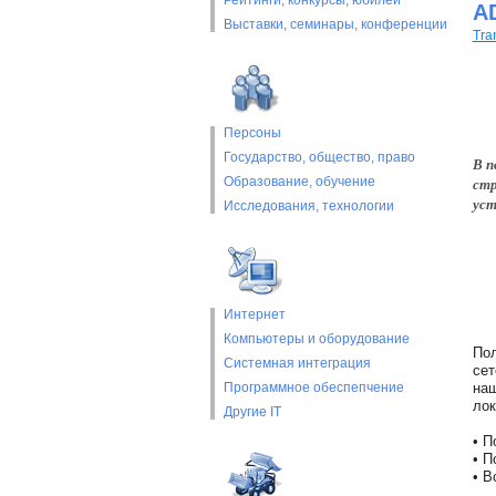
Рейтинги, конкурсы, юбилеи
A
Выставки, cеминары, конференции
Tra
Персоны
Государство, общество, право
В п
Образование, обучение
стр
уст
Исследования, технологии
Интернет
Компьютеры и оборудование
Пол
Системная интеграция
сет
Программное обеспепчение
наш
лок
Другие IT
• П
• П
• В