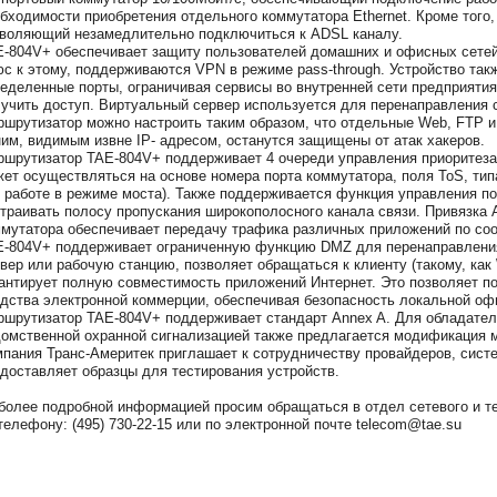
бходимости приобретения отдельного коммутатора Ethernet. Кроме того,
воляющий незамедлительно подключиться к ADSL каналу.
-804V+ обеспечивает защиту пользователей домашних и офисных сетей 
с к этому, поддерживаются VPN в режиме pass-through. Устройство так
еделенные порты, ограничивая сервисы во внутренней сети предприятия
учить доступ. Виртуальный сервер используется для перенаправления с
шрутизатор можно настроить таким образом, что отдельные Web, FTP и
им, видимым извне IP- адресом, останутся защищены от атак хакеров.
шрутизатор TAE-804V+ поддерживает 4 очереди управления приоритеза
ет осуществляться на основе номера порта коммутатора, поля ToS, типа
 работе в режиме моста). Также поддерживается функция управления п
траивать полосу пропускания широкополосного канала связи. Привязка 
мутатора обеспечивает передачу трафика различных приложений по с
-804V+ поддерживает ограниченную функцию DMZ для перенаправления
вер или рабочую станцию, позволяет обращаться к клиенту (такому, как 
антирует полную совместимость приложений Интернет. Это позволяет п
дства электронной коммерции, обеспечивая безопасность локальной оф
шрутизатор TAE-804V+ поддерживает стандарт Annex A. Для обладател
омственной охранной сигнализацией также предлагается модификация 
пания Транс-Америтек приглашает к сотрудничеству провайдеров, систе
доставляет образцы для тестирования устройств.
более подробной информацией просим обращаться в отдел сетевого и т
телефону: (495) 730-22-15 или по электронной почте telecom@tae.su