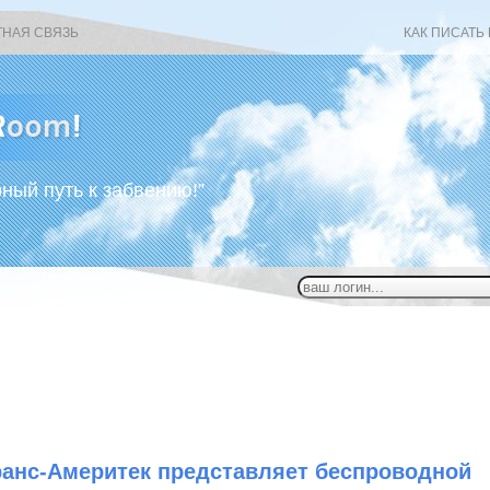
ТНАЯ СВЯЗЬ
КАК ПИСАТЬ
рный путь к забвению!”
ранс-Америтек представляет беспроводной