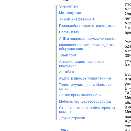
Ито
Энергетика
мар
Металлургия
Одн
чет
Химия и нефтехимия
мо
Горнодобывающая отрасль, уголь
Что
Нефть и газ
пре
АПК и пищевая промышленность
Учи
Машиностроение, производство
524
оборудования
мар
Транспорт
30%
уже
Авиация, аэрокосмическая
Xav
индустрия
Авто/Мото
Бес
Аудио, видео, бытовая техника
и э
уда
Телекоммуникации, мобильная
В м
связь
TAE
Легкая промышленность
Мби
Мебель, лес, деревообработка
обы
и о
Строительство, стройматериалы,
ремонт
Мби
под
Другие отрасли
ADS
сое
4-х