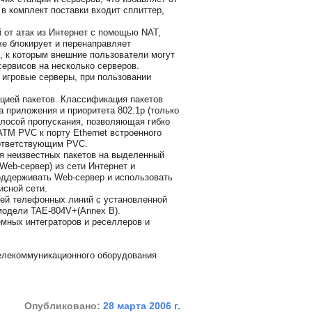
 в комплект поставки входит сплиттер,
от атак из Интернет с помощью NAT,
же блокирует и перенаправляет
, к которым внешние пользователи могут
ервисов на несколько серверов.
 игровые серверы, при пользовании
цией пакетов. Классификация пакетов
 приложения и приоритета 802.1p (только
олосой пропускания, позволяющая гибко
ATM PVC к порту Ethernet встроенного
оответствующим PVC.
 неизвестных пакетов на выделенный
Web-сервер) из сети Интернет и
оддерживать Web-сервер и использовать
исной сети.
ей телефонных линий с установленной
модели TAE-804V+(Annex B).
мных интеграторов и реселлеров и
елекоммуникационного оборудования
Опубликовано:
28 марта 2006 г.