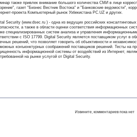
инар также привлек внимание большого количества СМИ в лице коррес
зрение", газет "Бизнес Вестник Востока" и "Банковские ведомости", кор
ернет-проекта Компьютерный рынок Узбекистана РС.UZ и других.
ital Security (www.dsec.ru ) - одна из ведущих российских консалтингов
опасности, а также в области оценки соответствия информационных сис
ке специализированных систем анализа и управления информационными
тветствии с ISO 17799. Digital Security является поставщиком услуг в 
ечных решений, что позволяет говорить об объективности и независимос
можных конъюнктурных соображений поставщиков решений. Тесты на пр
ищенность информационной системы от воздействий из Интернет, явля
требованной на рынке услугой от Digital Security.
Извините, комментариев пока нет