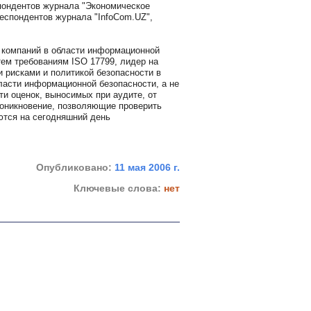
пондентов журнала "Экономическое
респондентов журнала "InfoCom.UZ",
ых компаний в области информационной
тем требованиям ISO 17799, лидер на
 рисками и политикой безопасности в
области информационной безопасности, а не
ти оценок, выносимых при аудите, от
оникновение, позволяющие проверить
ются на сегодняшний день
Опубликовано:
11 мая 2006 г.
Ключевые слова:
нет