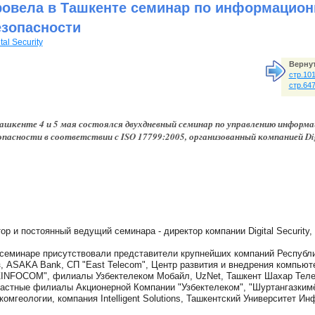
ровела в Ташкенте семинар по информацион
езопасности
tal Security
Вернут
стр.10
стр.64
ашкенте 4 и 5 мая состоялся двухдневный семинар по управлению информ
опасности в соответствии с ISO 17799:2005, организованный компанией Digit
ор и постоянный ведущий семинара - директор компании Digital Security,
семинаре присутствовали представители крупнейших компаний Республ
, ASAKA Bank, СП "East Telecom", Центр развития и внедрения компью
INFOCOM", филиалы Узбектелеком Мобайл, UzNet, Ташкент Шахар Телеф
астные филиалы Акционерной Компании "Узбектелеком", "Шуртангазким
комгеологии, компания Intelligent Solutions, Ташкентский Университет 