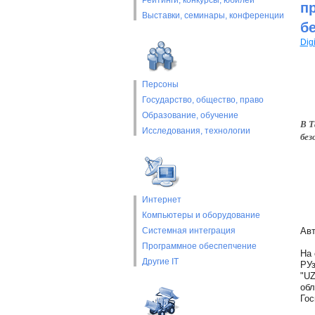
Рейтинги, конкурсы, юбилеи
п
Выставки, cеминары, конференции
б
Digi
Персоны
Государство, общество, право
Образование, обучение
В Т
Исследования, технологии
без
Интернет
Компьютеры и оборудование
Системная интеграция
Авт
Программное обеспепчение
На 
Другие IT
РУз
"UZ
обл
Гос