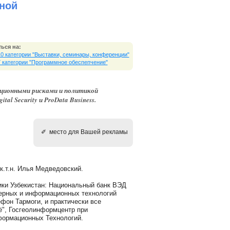
ной
ься на:
10 категории "Выставки, cеминары, конференции"
7 категории "Программное обеспепчение"
ационными рисками и политикой
al Security и ProData Business.
✐ место для Вашей рекламы
 к.т.н. Илья Медведовский.
ики Узбекистан: Национальный банк ВЭД
терных и информационных технологий
он Тармоги, и практически все
ё", Госгеолинформцентр при
Информационных Технологий.