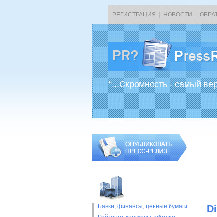
РЕГИСТРАЦИЯ
|
НОВОСТИ
|
ОБРА
“...Скромность - самый ве
Банки, финансы, ценные бумаги
Di