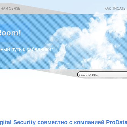
ТНАЯ СВЯЗЬ
КАК ПИСАТЬ
рный путь к забвению!”
gital Security совместно с компанией ProDat