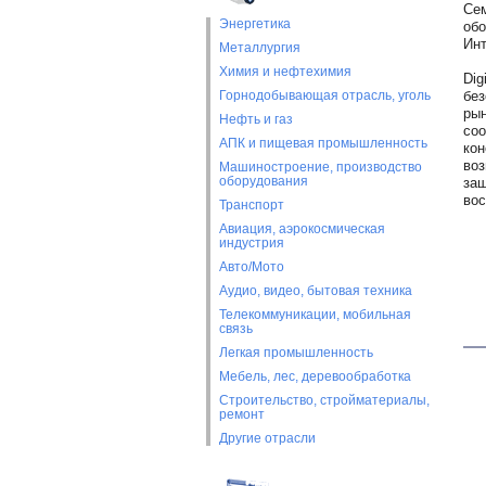
Сем
Энергетика
обо
Инт
Металлургия
Химия и нефтехимия
Dig
Горнодобывающая отрасль, уголь
без
рын
Нефть и газ
соо
АПК и пищевая промышленность
кон
воз
Машиностроение, производство
оборудования
защ
вос
Транспорт
Авиация, аэрокосмическая
индустрия
Авто/Мото
Аудио, видео, бытовая техника
Телекоммуникации, мобильная
связь
Легкая промышленность
Мебель, лес, деревообработка
Строительство, стройматериалы,
ремонт
Другие отрасли