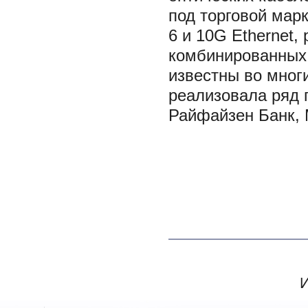
под торговой мар
6 и 10G Ethernet,
комбинированных 
известны во мног
реализовала ряд 
Райфайзен Банк,
И