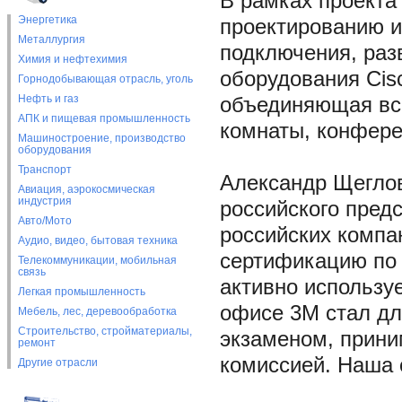
В рамках проекта
Энергетика
проектированию и
Металлургия
подключения, раз
Химия и нефтехимия
оборудования Cis
Горнодобывающая отрасль, уголь
Нефть и газ
объединяющая вс
АПК и пищевая промышленность
комнаты, конфере
Машиностроение, производство
оборудования
Транспорт
Александр Щеглов
Авиация, аэрокосмическая
индустрия
российского предс
Авто/Мото
российских компа
Аудио, видео, бытовая техника
сертификацию по 
Телекоммуникации, мобильная
связь
активно использу
Легкая промышленность
офисе 3M стал дл
Мебель, лес, деревообработка
Строительство, стройматериалы,
экзаменом, прин
ремонт
комиссией. Наша 
Другие отрасли