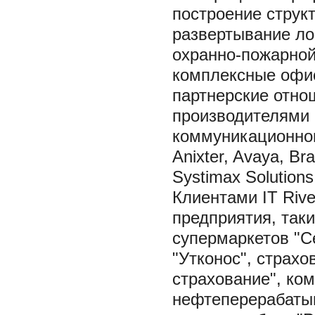
построение струк
развертывание ло
охранно-пожарной
комплексные офис
партнерские отн
производителями 
коммуникационного
Anixter, Avaya, Br
Systimax Solutions
Клиентами IT Riv
предприятия, таки
супермаркетов "С
"Утконос", страхо
страхование", ко
нефтеперерабаты