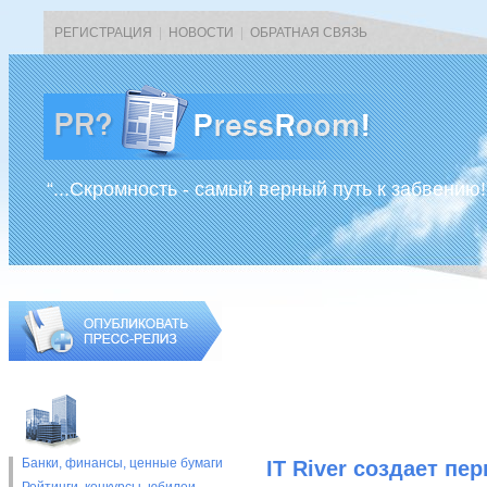
РЕГИСТРАЦИЯ
|
НОВОСТИ
|
ОБРАТНАЯ СВЯЗЬ
“...Скромность - самый верный путь к забвению!
Банки, финансы, ценные бумаги
IT River создает п