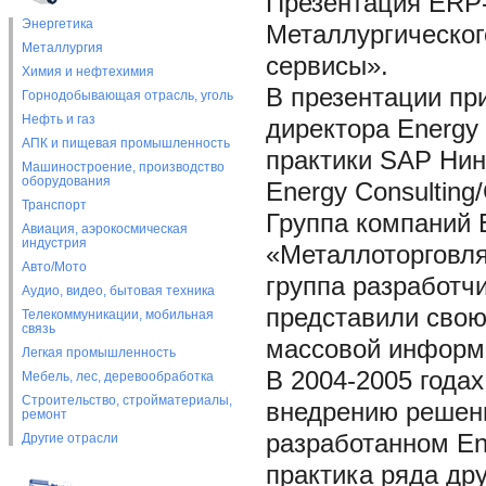
Презентация ERP-
Энергетика
Металлургическог
Металлургия
сервисы».
Химия и нефтехимия
В презентации пр
Горнодобывающая отрасль, уголь
Нефть и газ
директора Energy 
АПК и пищевая промышленность
практики SAP Нин
Машиностроение, производство
оборудования
Energy Consulting
Транспорт
Группа компаний E
Авиация, аэрокосмическая
индустрия
«Металлоторговля
Авто/Мото
группа разработч
Аудио, видео, бытовая техника
представили свою
Телекоммуникации, мобильная
связь
массовой информ
Легкая промышленность
В 2004-2005 года
Мебель, лес, деревообработка
Строительство, стройматериалы,
внедрению решени
ремонт
разработанном En
Другие отрасли
практика ряда др