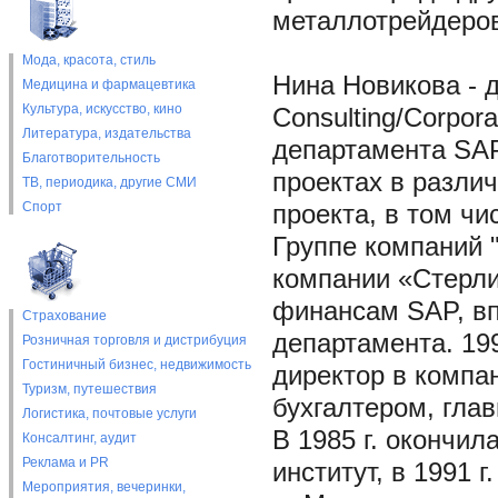
металлотрейдеров
Мода, красота, стиль
Нина Новикова - 
Медицина и фармацевтика
Культура, искусство, кино
Consulting/Corpor
Литература, издательства
департамента SAP
Благотворительность
проектах в разли
ТВ, периодика, другие СМИ
Спорт
проекта, в том ч
Группе компаний "
компании «Стерли
финансам SAP, вп
Страхование
департамента. 199
Розничная торговля и дистрибуция
Гостиничный бизнес, недвижимость
директор в компан
Туризм, путешествия
бухгалтером, гла
Логистика, почтовые услуги
В 1985 г. окончил
Консалтинг, аудит
Реклама и PR
институт, в 1991 
Мероприятия, вечеринки,