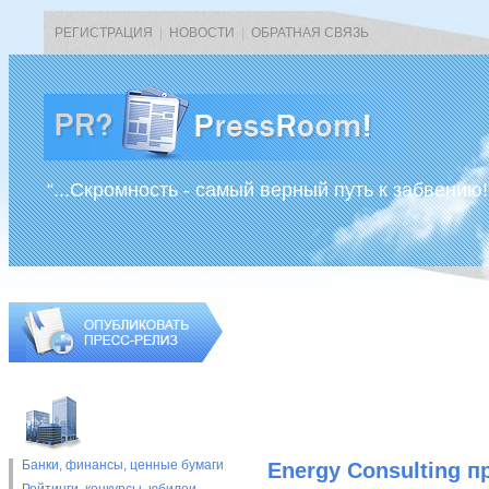
РЕГИСТРАЦИЯ
|
НОВОСТИ
|
ОБРАТНАЯ СВЯЗЬ
“...Скромность - самый верный путь к забвению!
Банки, финансы, ценные бумаги
Energy Consulting 