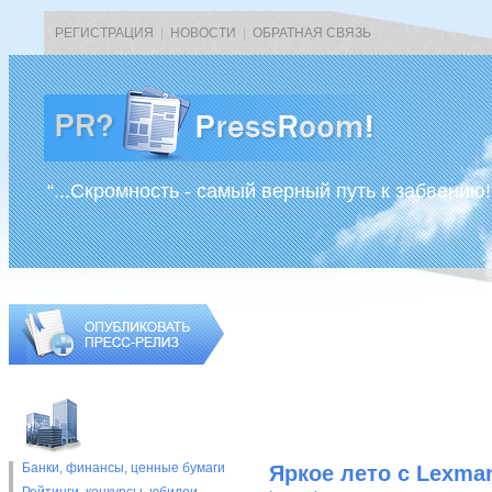
РЕГИСТРАЦИЯ
|
НОВОСТИ
|
ОБРАТНАЯ СВЯЗЬ
“...Скромность - самый верный путь к забвению!
Банки, финансы, ценные бумаги
Яркое лето с Lexma