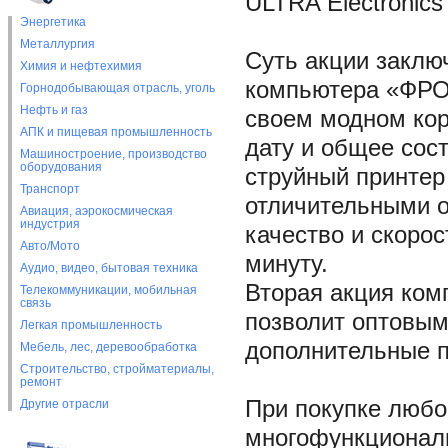
ULTRA Electronics
Энергетика
Металлургия
Суть акции заклю
Химия и нефтехимия
компьютера «ФРОН
Горнодобывающая отрасль, уголь
Нефть и газ
своем модном кор
АПК и пищевая промышленность
дату и общее сос
Машиностроение, производство
оборудования
струйный принтер
Транспорт
отличительными о
Авиация, аэрокосмическая
индустрия
качество и скорос
Авто/Мото
минуту.
Аудио, видео, бытовая техника
Вторая акция ком
Телекоммуникации, мобильная
связь
позволит оптовы
Легкая промышленность
дополнительные 
Мебель, лес, деревообработка
Строительство, стройматериалы,
ремонт
При покупке любо
Другие отрасли
многофункциональ