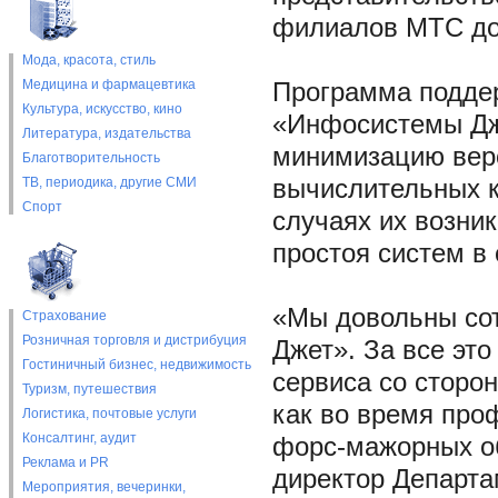
филиалов МТС дос
Мода, красота, стиль
Медицина и фармацевтика
Программа подде
Культура, искусство, кино
«Инфосистемы Дж
Литература, издательства
минимизацию веро
Благотворительность
ТВ, периодика, другие СМИ
вычислительных к
Спорт
случаях их возни
простоя систем в 
«Мы довольны со
Страхование
Розничная торговля и дистрибуция
Джет». За все эт
Гостиничный бизнес, недвижимость
сервиса со сторо
Туризм, путешествия
как во время про
Логистика, почтовые услуги
Консалтинг, аудит
форс-мажорных об
Реклама и PR
директор Департ
Мероприятия, вечеринки,