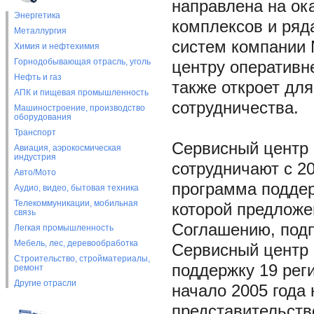
направлена на ок
Энергетика
комплексов и ряд
Металлургия
систем компании 
Химия и нефтехимия
Горнодобывающая отрасль, уголь
центру оперативн
Нефть и газ
также откроет дл
АПК и пищевая промышленность
сотрудничества.
Машиностроение, производство
оборудования
Транспорт
Сервисный центр
Авиация, аэрокосмическая
индустрия
сотрудничают с 20
Авто/Мото
программа поддер
Аудио, видео, бытовая техника
Телекоммуникации, мобильная
которой предложе
связь
Соглашению, подп
Легкая промышленность
Мебель, лес, деревообработка
Сервисный центр
Строительство, стройматериалы,
поддержку 19 ре
ремонт
Другие отрасли
начало 2005 года
представительств