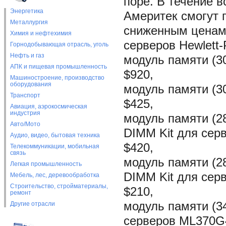
поре. В течение в
Энергетика
Америтек смогут п
Металлургия
сниженным ценам
Химия и нефтехимия
серверов Hewlett-
Горнодобывающая отрасль, уголь
Нефть и газ
модуль памяти (3
АПК и пищевая промышленность
$920,
Машиностроение, производство
оборудования
модуль памяти (3
Транспорт
$425,
Авиация, аэрокосмическая
индустрия
модуль памяти (
Авто/Мото
DIMM Kit для се
Аудио, видео, бытовая техника
$420,
Телекоммуникации, мобильная
связь
модуль памяти (
Легкая промышленность
DIMM Kit для се
Мебель, лес, деревообработка
Строительство, стройматериалы,
$210,
ремонт
модуль памяти (3
Другие отрасли
серверов ML370G4