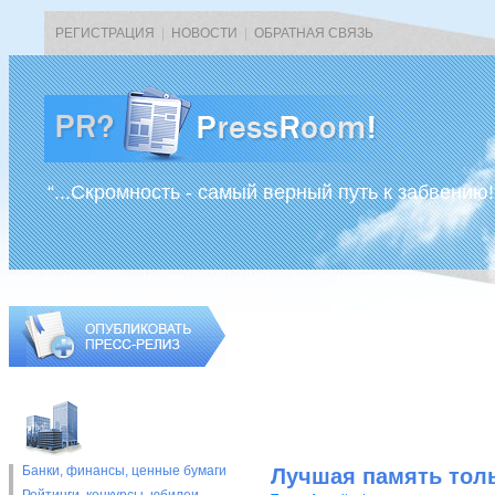
РЕГИСТРАЦИЯ
|
НОВОСТИ
|
ОБРАТНАЯ СВЯЗЬ
“...Скромность - самый верный путь к забвению!
Банки, финансы, ценные бумаги
Лучшая память толь