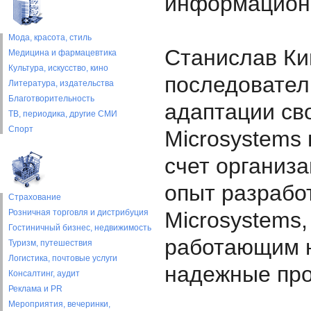
информационн
Мода, красота, стиль
Станислав Ки
Медицина и фармацевтика
Культура, искусство, кино
последовател
Литература, издательства
Благотворительность
адаптации св
ТВ, периодика, другие СМИ
Спорт
Microsystems
счет организ
опыт разрабо
Страхование
Розничная торговля и дистрибуция
Microsystems
Гостиничный бизнес, недвижимость
работающим н
Туризм, путешествия
Логистика, почтовые услуги
надежные про
Консалтинг, аудит
Реклама и PR
Мероприятия, вечеринки,