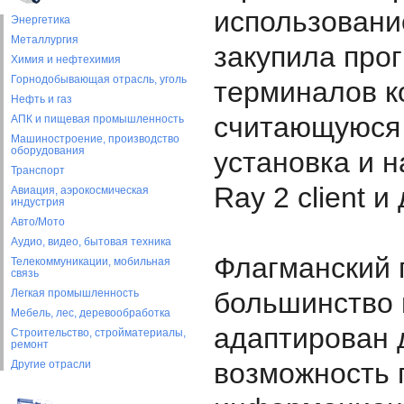
использовани
Энергетика
Металлургия
закупила про
Химия и нефтехимия
Горнодобывающая отрасль, уголь
терминалов ко
Нефть и газ
считающуюся 
АПК и пищевая промышленность
Машиностроение, производство
оборудования
установка и 
Транспорт
Ray 2 client и
Авиация, аэрокосмическая
индустрия
Авто/Мото
Аудио, видео, бытовая техника
Флагманский п
Телекоммуникации, мобильная
связь
Легкая промышленность
большинство 
Мебель, лес, деревообработка
адаптирован д
Строительство, стройматериалы,
ремонт
возможность 
Другие отрасли