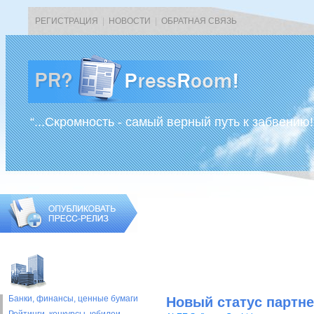
РЕГИСТРАЦИЯ
|
НОВОСТИ
|
ОБРАТНАЯ СВЯЗЬ
“...Скромность - самый верный путь к забвению!
Банки, финансы, ценные бумаги
Новый статус партн