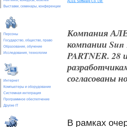
Рейтинги, конкурсы, юбилеи
ALEE Software Co. Ltd.
Выставки, cеминары, конференции
Компания АЛЕ
Персоны
компании Sun 
Государство, общество, право
Образование, обучение
PARTNER. 28 и
Исследования, технологии
разработчика
согласованы н
Интернет
Компьютеры и оборудование
Системная интеграция
Программное обеспепчение
Другие IT
В рамках оче