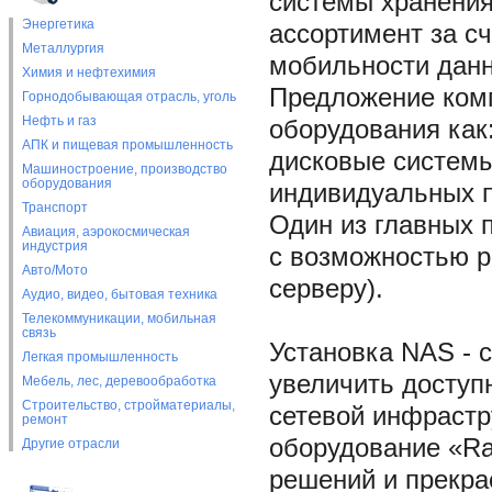
системы хранения
Энергетика
ассортимент за с
Металлургия
мобильности дан
Химия и нефтехимия
Предложение комп
Горнодобывающая отрасль, уголь
Нефть и газ
оборудования как
АПК и пищевая промышленность
дисковые системы
Машиностроение, производство
оборудования
индивидуальных по
Транспорт
Один из главных 
Авиация, аэрокосмическая
индустрия
с возможностью р
Авто/Мото
серверу).
Аудио, видео, бытовая техника
Телекоммуникации, мобильная
связь
Установка NAS - 
Легкая промышленность
увеличить доступ
Мебель, лес, деревообработка
Строительство, стройматериалы,
сетевой инфрастр
ремонт
оборудование «Ra
Другие отрасли
решений и прекра