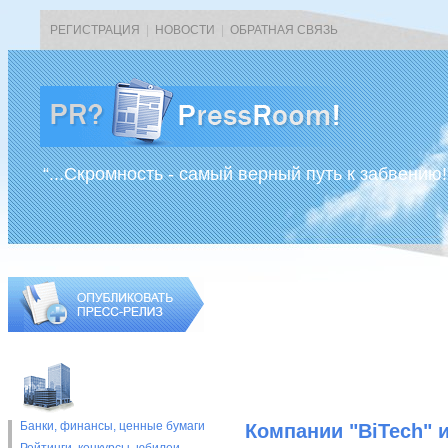
РЕГИСТРАЦИЯ
|
НОВОСТИ
|
ОБРАТНАЯ СВЯЗЬ
“...Скромность - самый верный путь к забвению!
Банки, финансы, ценные бумаги
Компании "BiTech" 