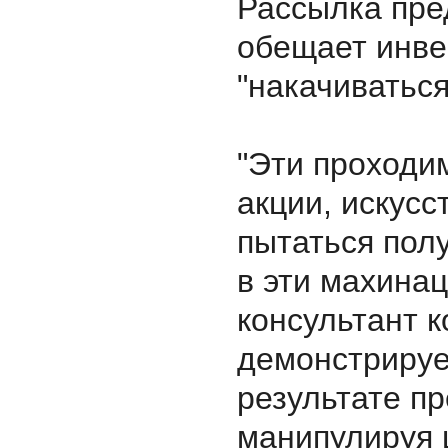
Рассылка пре
обещает инве
"накачиватьс
"Эти проходи
акции, искусс
пытаться полу
в эти махинац
консультант к
демонстрируе
результате п
манипулируя 