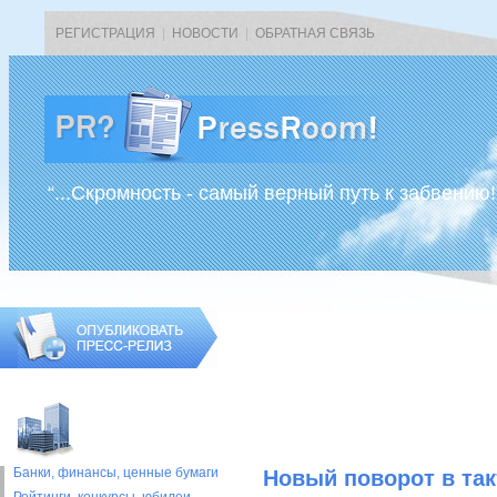
РЕГИСТРАЦИЯ
|
НОВОСТИ
|
ОБРАТНАЯ СВЯЗЬ
“...Скромность - самый верный путь к забвению!
Банки, финансы, ценные бумаги
Новый поворот в так