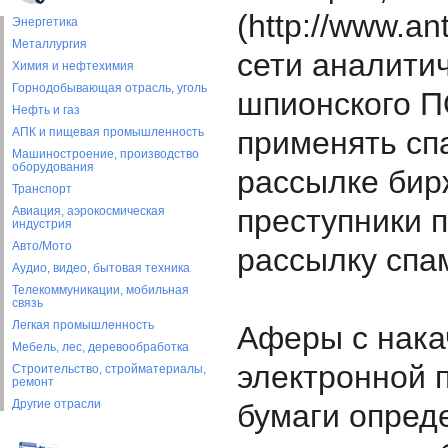
(http://www.an
Энергетика
Металлургия
сети аналити
Химия и нефтехимия
Горнодобывающая отрасль, уголь
шпионского П
Нефть и газ
АПК и пищевая промышленность
применять с
Машиностроение, производство
оборудования
рассылке бирж
Транспорт
преступники 
Авиация, аэрокосмическая
индустрия
Авто/Мото
рассылку спам
Аудио, видео, бытовая техника
Телекоммуникации, мобильная
связь
Легкая промышленность
Аферы с нака
Мебель, лес, деревообработка
электронной 
Строительство, стройматериалы,
ремонт
Другие отрасли
бумаги опред