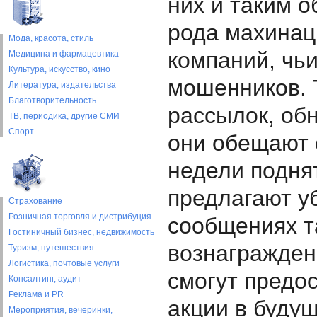
них и таким 
рода махинаци
Мода, красота, стиль
компаний, чь
Медицина и фармацевтика
Культура, искусство, кино
мошенников. 
Литература, издательства
Благотворительность
рассылок, об
ТВ, периодика, другие СМИ
Спорт
они обещают 
недели поднят
предлагают уб
Страхование
Розничная торговля и дистрибуция
сообщениях т
Гостиничный бизнес, недвижимость
вознагражден
Туризм, путешествия
Логистика, почтовые услуги
смогут предо
Консалтинг, аудит
Реклама и PR
акции в буду
Мероприятия, вечеринки,