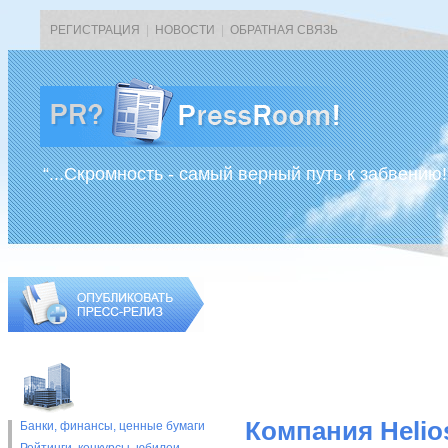
РЕГИСТРАЦИЯ
|
НОВОСТИ
|
ОБРАТНАЯ СВЯЗЬ
“...Скромность - самый верный путь к забвению!
Компания Helio
Банки, финансы, ценные бумаги