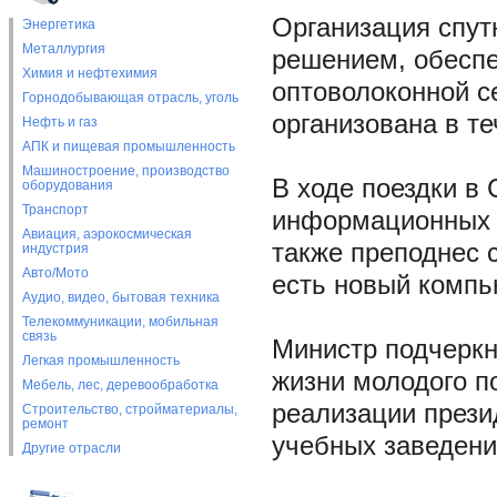
Организация спут
Энергетика
Металлургия
решением, обесп
Химия и нефтехимия
оптоволоконной с
Горнодобывающая отрасль, уголь
организована в те
Нефть и газ
АПК и пищевая промышленность
Машиностроение, производство
В ходе поездки в 
оборудования
Транспорт
информационных т
Авиация, аэрокосмическая
также преподнес 
индустрия
Авто/Мото
есть новый компь
Аудио, видео, бытовая техника
Телекоммуникации, мобильная
связь
Министр подчеркн
Легкая промышленность
жизни молодого п
Мебель, лес, деревообработка
реализации прези
Строительство, стройматериалы,
ремонт
учебных заведени
Другие отрасли