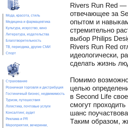
Rivers Run Red —
отвечающее за Se
Мода, красота, стиль
опытом и навыкам
Медицина и фармацевтика
Культура, искусство, кино
стремительно раст
Литература, издательства
выбор Philips Des
Благотворительность
Rivers Run Red отл
ТВ, периодика, другие СМИ
Спорт
идеологически, р
сделать жизнь лю
Помимо возможнос
Страхование
целью определения
Розничная торговля и дистрибуция
Гостиничный бизнес, недвижимость
в Second Life сво
Туризм, путешествия
смогут проходить
Логистика, почтовые услуги
шанс поучаствова
Консалтинг, аудит
Реклама и PR
Таким образом, жи
Мероприятия, вечеринки,