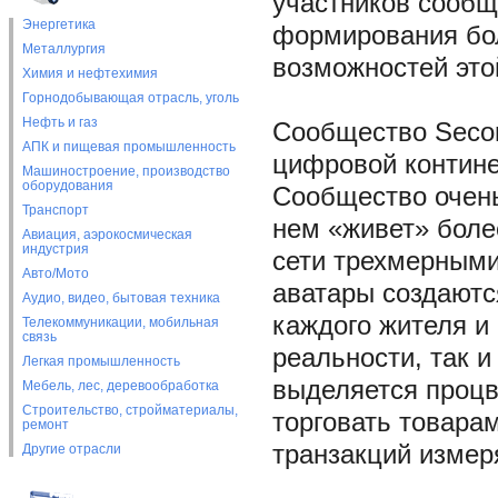
участников сообщ
Энергетика
формирования бол
Металлургия
возможностей это
Химия и нефтехимия
Горнодобывающая отрасль, уголь
Нефть и газ
Сообщество Second
АПК и пищевая промышленность
цифровой контине
Машиностроение, производство
оборудования
Сообщество очень
Транспорт
нем «живет» боле
Авиация, аэрокосмическая
индустрия
сети трехмерным
Авто/Мото
аватары создаютс
Аудио, видео, бытовая техника
каждого жителя и 
Телекоммуникации, мобильная
связь
реальности, так и
Легкая промышленность
выделяется процв
Мебель, лес, деревообработка
Строительство, стройматериалы,
торговать товара
ремонт
транзакций изме
Другие отрасли