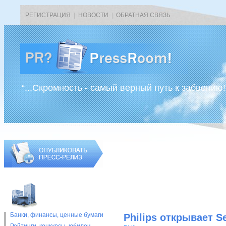
РЕГИСТРАЦИЯ
|
НОВОСТИ
|
ОБРАТНАЯ СВЯЗЬ
“...Скромность - самый верный путь к забвению!
Банки, финансы, ценные бумаги
Philips открывает S