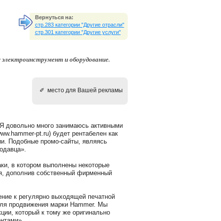
Вернуться на:
стр.283 категории "Другие отрасли"
стр.301 категории "Другие услуги"
 электроинструмент и оборудование.
✐ место для Вашей рекламы
«Я довольно много занимаюсь активными
ww.hammer-pt.ru) будет рентабелен как
и. Подобные промо-сайты, являясь
одавца».
аки, в котором выполнены некоторые
ия, дополнив собственный фирменный
ние к регулярно выходящей печатной
для продвижения марки Hammer. Мы
ции, который к тому же оригинально
ентами».