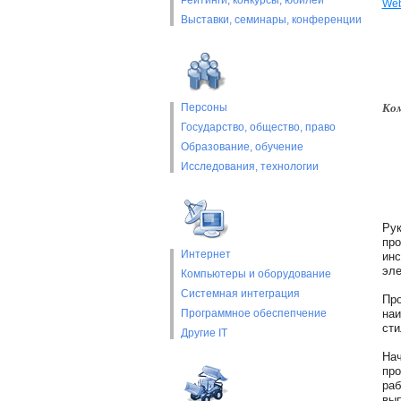
Рейтинги, конкурсы, юбилеи
Web
Выставки, cеминары, конференции
Ком
Персоны
Государство, общество, право
Образование, обучение
Исследования, технологии
Рук
про
Интернет
инс
эле
Компьютеры и оборудование
Системная интеграция
Про
Программное обеспепчение
наи
сти
Другие IT
Нач
про
раб
вып