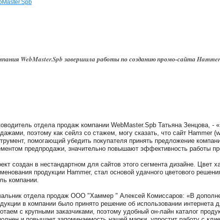
Master.Spb
пания WebMaster.Spb завершила работы по созданию промо-сайта Hammer
оводитель отдела продаж компании WebMaster.Spb Татьяна Зенцова, - 
дажами, поэтому как сейлз со стажем, могу сказать, что сайт Hammer (w
трумент, помогающий убедить покупателя принять предложение компани
ментом предпродажи, значительно повышают эффективность работы пр
ект создан в нестандартном для сайтов этого сегмента дизайне. Цвет х
менования продукции Hammer, стал основой удачного цветового решен
ль компании.
альник отдела продаж ООО "Хаммер " Алексей Комиссаров: «В дополне
дукции в компании было принято решение об использовании интернета 
отаем с крупными заказчиками, поэтому удобный он-лайн каталог продук
олнен и повышает запоминаемость нашей марки, упростит работу с кли