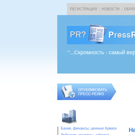
РЕГИСТРАЦИЯ
|
НОВОСТИ
|
ОБРА
“...Скромность - самый ве
Банки, финансы, ценные бумаги
H