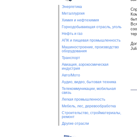
Энергетика
Спр
Металлургия
Ком
быт
Химия и нефтехимия
Вся
Горнодобывающая отрасль, уголь
соо
Нефть и газ
тер
АПК и пищевая промышленность
Доп
Машиностроение, производство
Jul
оборудования
Транспорт
Авиация, аэрокосмическая
индустрия
Авто/Мото
Аудио, видео, бытовая техника
Телекоммуникации, мобильная
связь
Легкая промышленность
Мебель, лес, деревообработка
Строительство, стройматериалы,
ремонт
Другие отрасли