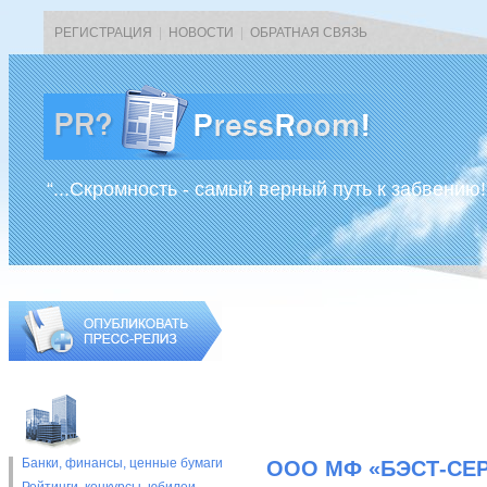
РЕГИСТРАЦИЯ
|
НОВОСТИ
|
ОБРАТНАЯ СВЯЗЬ
“...Скромность - самый верный путь к забвению!
Банки, финансы, ценные бумаги
ООО МФ «БЭСТ-СЕР