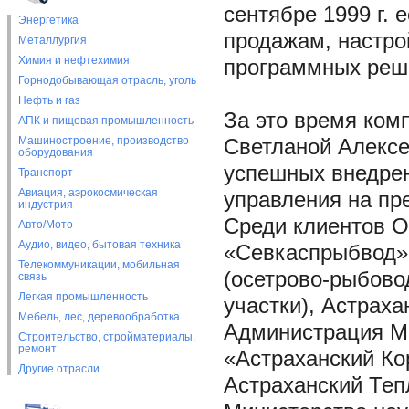
сентябре 1999 г. 
Энергетика
продажам, настро
Металлургия
Химия и нефтехимия
программных реше
Горнодобывающая отрасль, уголь
Нефть и газ
За это время ком
АПК и пищевая промышленность
Машиностроение, производство
Светланой Алексе
оборудования
успешных внедрен
Транспорт
Авиация, аэрокосмическая
управления на пр
индустрия
Среди клиентов 
Авто/Мото
Аудио, видео, бытовая техника
«Севкаспрыбвод» 
Телекоммуникации, мобильная
(осетрово-рыбово
связь
Легкая промышленность
участки), Астрах
Мебель, лес, деревообработка
Администрация Мо
Строительство, стройматериалы,
ремонт
«Астраханский Ко
Другие отрасли
Астраханский Теп