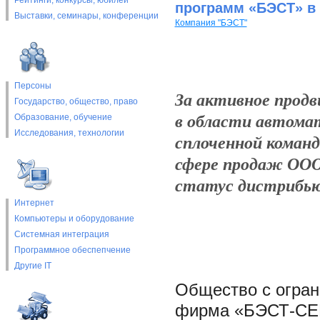
Рейтинги, конкурсы, юбилеи
программ «БЭСТ» в
Выставки, cеминары, конференции
Компания "БЭСТ"
Персоны
За активное прод
Государство, общество, право
в области автома
Образование, обучение
Исследования, технологии
сплоченной коман
сфере продаж ОО
статус дистрибью
Интернет
Компьютеры и оборудование
Системная интеграция
Программное обеспепчение
Другие IT
Общество с огра
фирма «БЭСТ-СЕРВ