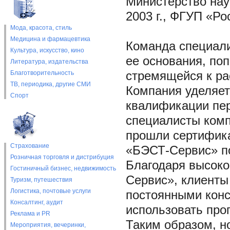
Министерство нау
2003 г., ФГУП «Ро
Мода, красота, стиль
Медицина и фармацевтика
Команда специал
Культура, искусство, кино
ее основания, по
Литература, издательства
Благотворительность
стремящейся к ра
ТВ, периодика, другие СМИ
Компания уделяе
Спорт
квалификации пер
специалисты комп
прошли сертифик
Страхование
«БЭСТ-Сервис» по
Розничная торговля и дистрибуция
Благодаря высоко
Гостиничный бизнес, недвижимость
Сервис», клиенты
Туризм, путешествия
Логистика, почтовые услуги
постоянными кон
Консалтинг, аудит
использовать пр
Реклама и PR
Таким образом, н
Мероприятия, вечеринки,