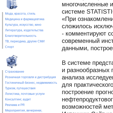
многочисленные и
системе STATISTI
Мода, красота, стиль
«При ознакомлени
Медицина и фармацевтика
Культура, искусство, кино
сложилось исключ
Литература, издательства
- комментируют с
Благотворительность
современный инст
ТВ, периодика, другие СМИ
данными, построе
Спорт
В системе предст
и разнообразных 
Страхование
анализа исследуе
Розничная торговля и дистрибуция
Гостиничный бизнес, недвижимость
для практическог
Туризм, путешествия
построение прогн
Логистика, почтовые услуги
нефтепродуктовог
Консалтинг, аудит
Реклама и PR
возможностей мет
Мероприятия, вечеринки,