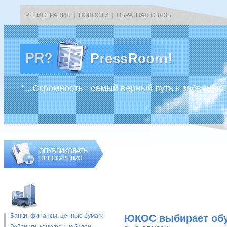
РЕГИСТРАЦИЯ
|
НОВОСТИ
|
ОБРАТНАЯ СВЯЗЬ
“...Скромность - самый верный путь к забвению!
Банки, финансы, ценные бумаги
ЮКОС выбирает обуч