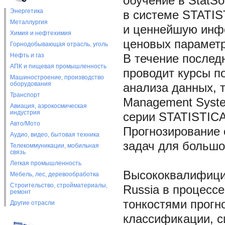
обучение в StatSo
Энергетика
в системе STATIS
Металлургия
и ценнейшую инфо
Химия и нефтехимия
ценовых параметр
Горнодобывающая отрасль, уголь
Нефть и газ
В течение последн
АПК и пищевая промышленность
проводит курсы п
Машиностроение, производство
оборудования
анализа данных, т
Транспорт
Management Syste
Авиация, аэрокосмическая
индустрия
серии STATISTICA
Авто/Мото
Прогнозирование 
Аудио, видео, бытовая техника
задач для большо
Телекоммуникации, мобильная
связь
Легкая промышленность
Высококвалифицир
Мебель, лес, деревообработка
Строительство, стройматериалы,
Russia в процесс
ремонт
тонкостями прогн
Другие отрасли
классификации, с