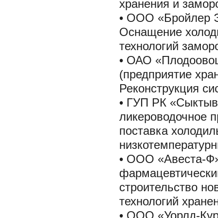
хранения и замор
• ООО «Бройлер Э
Оснащение холод
технологий заморо
• ОАО «Плодоовощ
(предприятие хра
Реконструкция си
• ГУП РК «Сыктыв
ликероводочное п
поставка холодил
низкотемпературн
• ООО «Авеста-Ф»
фармацевтический
строительство но
технологий хранен
• OOO «Уорлд-Кур