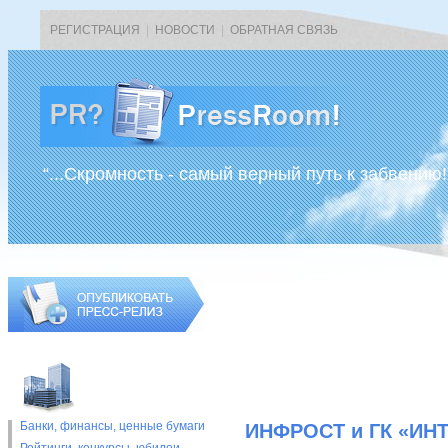
РЕГИСТРАЦИЯ
|
НОВОСТИ
|
ОБРАТНАЯ СВЯЗЬ
“...Скромность - самый верный путь к забвению!
Банки, финансы, ценные бумаги
ИНФРОСТ и ГК «ИН