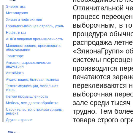
Отличительной чер
Энергетика
Металлургия
процесс переоце
Химия и нефтехимия
выборочным, в то
Горнодобывающая отрасль, уголь
процедура обычно
Нефть и газ
АПК и пищевая промышленность
распродажа летне
Машиностроение, производство
«ЭлионаГрупп» об
оборудования
Транспорт
системы переоцен
Авиация, аэрокосмическая
индустрия
производится пер
Авто/Мото
печатаются заране
Аудио, видео, бытовая техника
переклеиваются н
Телекоммуникации, мобильная
связь
выборочная переоц
Легкая промышленность
зале среди тысяч
Мебель, лес, деревообработка
Строительство, стройматериалы,
трудно. Тем боле
ремонт
товара строго огр
Другие отрасли