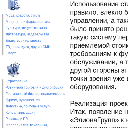
Использование ст
правило, влекло 
Мода, красота, стиль
управлении, а та
Медицина и фармацевтика
было принято ре
Культура, искусство, кино
Литература, издательства
такую систему пер
Благотворительность
приемлемой стои
ТВ, периодика, другие СМИ
требованиям к фу
Спорт
обслуживании, а т
другой стороны э
точки зрения уже
Страхование
оборудования.
Розничная торговля и дистрибуция
Гостиничный бизнес, недвижимость
Туризм, путешествия
Реализация проек
Логистика, почтовые услуги
Итак, появление 
Консалтинг, аудит
«ЭлионаГрупп» к 
Реклама и PR
Мероприятия, вечеринки,