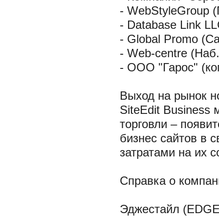
- WebStyleGroup (
- Database Link L
- Global Promo (С
- Web-centre (Наб
- ООО "Гарос" (ко
Выход на рынок н
SiteEdit Business
торговли – появи
бизнес сайтов в 
затратами на их с
Справка о компа
Эджестайл (EDGES