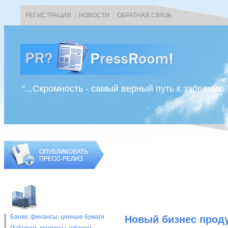
РЕГИСТРАЦИЯ
|
НОВОСТИ
|
ОБРАТНАЯ СВЯЗЬ
“...Скромность - самый верный путь к забвению!
Банки, финансы, ценные бумаги
Новый бизнес проду