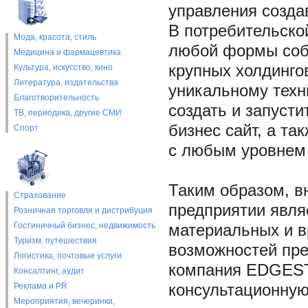
управления созда
В потребительской
Мода, красота, стиль
любой формы собс
Медицина и фармацевтика
крупных холдинго
Культура, искусство, кино
Литература, издательства
уникальному техн
Благотворительность
создать и запусти
ТВ, периодика, другие СМИ
бизнес сайт, а т
Спорт
с любым уровнем 
Таким образом, вн
Страхование
предприятии явля
Розничная торговля и дистрибуция
Гостиничный бизнес, недвижимость
материальных и в
Туризм, путешествия
возможностей пре
Логистика, почтовые услуги
компания EDGEST
Консалтинг, аудит
Реклама и PR
консультационную
Мероприятия, вечеринки,