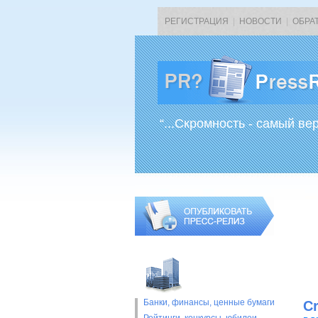
РЕГИСТРАЦИЯ
|
НОВОСТИ
|
ОБРА
“...Скромность - самый ве
Банки, финансы, ценные бумаги
Cr