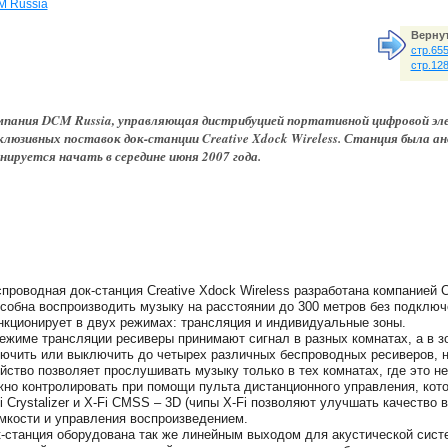
 Russia
Вернут
стр.65
стр.12
пания DCM Russia, управляющая дистрибуцией портативной цифровой эле
клюзивных поставок док-станции Creative Xdock Wireless. Станция была ан
нируется начать в середине июня 2007 года.
проводная док-станция Creative Xdock Wireless разработана компанией C
собна воспроизводить музыку на расстоянии до 300 метров без подключ
кционирует в двух режимах: трансляция и индивидуальные зоны.
ежиме трансляции ресиверы принимают сигнал в разных комнатах, а в 
ючить или выключить до четырех различных беспроводных ресиверов, н
йство позволяет прослушивать музыку только в тех комнатах, где это н
но контролировать при помощи пульта дистанционного управления, кот
i Crystalizer и X-Fi CMSS – 3D (чипы X-Fi позволяют улучшать качество 
мкости и управления воспроизведением.
-станция оборудована так же линейным выходом для акустической систе