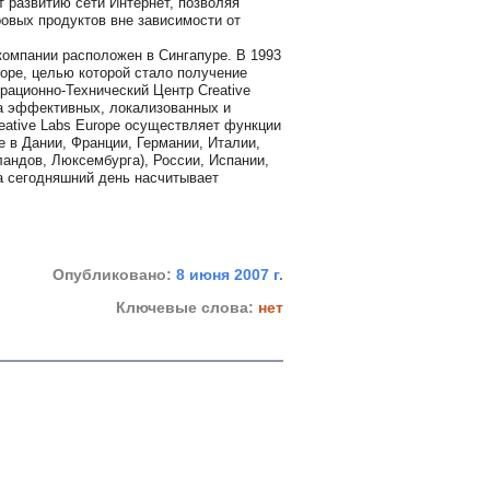
т развитию сети Интернет, позволяя
овых продуктов вне зависимости от
 компании расположен в Сингапуре. В 1993
rope, целью которой стало получение
ационно-Технический Центр Creative
ка эффективных, локализованных и
eative Labs Europe осуществляет функции
 в Дании, Франции, Германии, Италии,
андов, Люксембурга), России, Испании,
а сегодняшний день насчитывает
Опубликовано:
8 июня 2007 г.
Ключевые слова:
нет