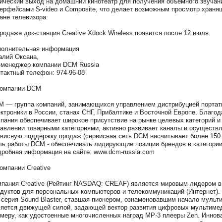
ический выход на домашний кинотеатр для получения объемного звучан
ерфейсами S-video и Composite, что делает возможным просмотр храня
ане телевизора.
родаже док-станция Creative Xdock Wireless появится после 12 июля.
полнительная информация
лий Оксана,
менеджер компании DCM Russia
тактный телефон: 974-96-08
компании DCM
 — группа компаний, занимающихся управлением дистрибуцией портат
ктроники в России, станах СНГ, Прибалтике и Восточной Европе. Благод
пания обеспечивает широкое присутствие на рынке целевых категорий и
авлении товарными категориями, активно развивает каналы и осуществл
висную поддержку продаж (сервисная сеть DCM насчитывает более 150 
ь работы DCM - обеспечивать лидирующие позиции брендов в категории
робная информация на сайте: www.dcm-russia.com
омпании Creative
пания Creative (Рейтинг NASDAQ: CREAF) является мировым лидером 
дуктов для персональных компьютеров и телекоммуникаций (Интернет). 
 серия Sound Blaster, ставшая пионером, ознаменовавшим начало муль
яется движущей силой, задающей вектор развития цифровых мультимеди
меру, как удостоенные многочисленных наград МР-3 плееры Zen. Иннов