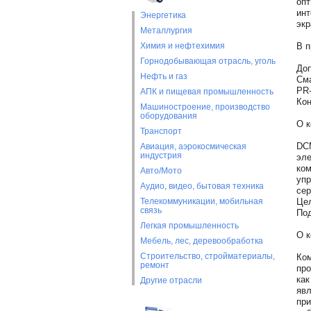
опт
инт
Энергетика
экр
Металлургия
Химия и нефтехимия
В п
Горнодобывающая отрасль, уголь
До
Нефть и газ
Сма
PR-
АПК и пищевая промышленность
Кон
Машиностроение, производство
оборудования
О 
Транспорт
DCM
Авиация, аэрокосмическая
индустрия
эле
ком
Авто/Мото
упр
Аудио, видео, бытовая техника
сер
Телекоммуникации, мобильная
Цел
связь
Под
Легкая промышленность
О к
Мебель, лес, деревообработка
Строительство, стройматериалы,
Ком
ремонт
про
как
Другие отрасли
явл
при