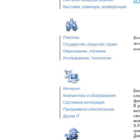
Рейтинги, конкурсы, юбилеи
DCM
Выставки, cеминары, конференции
Ком
Персоны
экс
Государство, общество, право
пла
Образование, обучение
Исследования, технологии
Интернет
Бес
Компьютеры и оборудование
спо
фун
Системная интеграция
В р
Программное обеспепчение
вкл
сво
Другие IT
мож
X-F
гро
Док