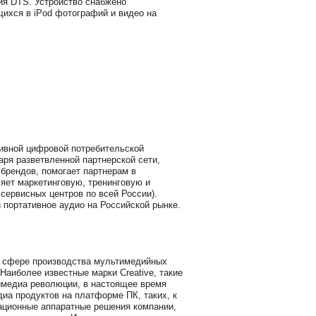
ия DTS. Устройство снабжено
щихся в iPod фотографий и видео на
ивной цифровой потребительской
аря разветвленной партнерской сети,
 брендов, помогает партнерам в
яет маркетинговую, тренинговую и
сервисных центров по всей России).
 портативное аудио на Российской рынке.
в сфере производства мультимедийных
Наиболее известные марки Creative, такие
тимедиа революции, в настоящее время
а продуктов на платформе ПК, таких, к
ационные аппаратные решения компании,