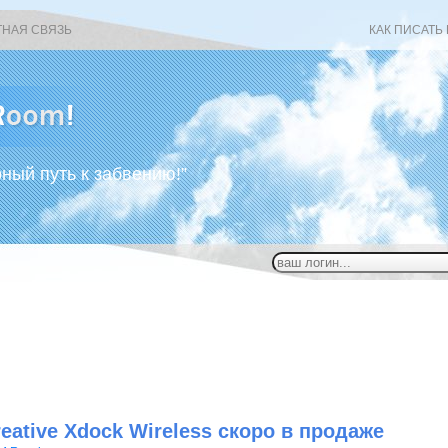
ТНАЯ СВЯЗЬ
КАК ПИСАТЬ
рный путь к забвению!”
eative Xdock Wireless скоро в продаже