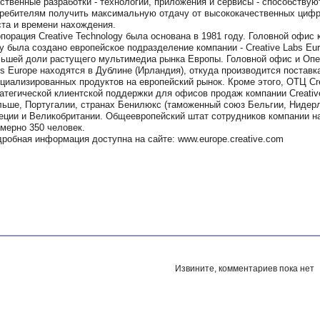
ственные разработки - технологии, приложения и сервисы - способствую
ребителям получить максимальную отдачу от высококачественных цифр
та и времени нахождения.
порация Creative Technology была основана в 1981 году. Головной офис
у была создано европейское подразделение компании - Creative Labs Eu
ьшей доли растущего мультимедиа рынка Европы. Головной офис и Опер
s Europe находятся в Дублине (Ирландия), откуда производится постав
циализированных продуктов на европейский рынок. Кроме этого, ОТЦ Cr
атегической клиентской поддержки для офисов продаж компании Creative
ьше, Португалии, странах Бенилюкс (таможенный союз Бельгии, Нидерл
ции и Великобритании. Общеевропейский штат сотрудников компании н
мерно 350 человек.
робная информация доступна на сайте: www.europe.creative.com
Извините, комментариев пока нет