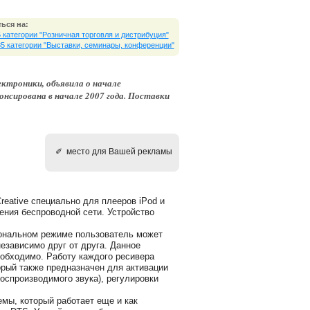
ься на:
5 категории "Розничная торговля и дистрибуция"
85 категории "Выставки, cеминары, конференции"
ктроники, объявила о начале
онсирована в начале 2007 года. Поставки
✐ место для Вашей рекламы
reative специально для плееров iPod и
ения беспроводной сети. Устройство
зональном режиме пользователь может
езависимо друг от друга. Данное
еобходимо. Работу каждого ресивера
орый также предназначен для активации
воспроизводимого звука), регулировки
мы, который работает еще и как