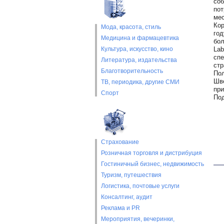
соб
пот
мес
Кор
Мода, красота, стиль
год
Медицина и фармацевтика
бол
Культура, искусство, кино
Lab
спе
Литература, издательства
стр
Благотворительность
Пол
Шве
ТВ, периодика, другие СМИ
при
Спорт
Под
Страхование
Розничная торговля и дистрибуция
Гостиничный бизнес, недвижимость
Туризм, путешествия
Логистика, почтовые услуги
Консалтинг, аудит
Реклама и PR
Мероприятия, вечеринки,