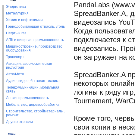
PandaLabs (www.vi
Энергетика
SpreadBanker.A, 
Металлургия
Химия и нефтехимия
видеозапись YouTu
Горнодобывающая отрасль, уголь
Когда пользовател
Нефть и газ
подключается к с
АПК и пищевая промышленность
Машиностроение, производство
видеозапись. Про
оборудования
он загружает на 
Транспорт
Авиация, аэрокосмическая
индустрия
SpreadBanker.A п
Авто/Мото
Аудио, видео, бытовая техника
некоторых онлайн
Телекоммуникации, мобильная
логины к ряду игр
связь
Легкая промышленность
Tournament, WarCra
Мебель, лес, деревообработка
Строительство, стройматериалы,
ремонт
Кроме того, червь
Другие отрасли
свои копии в неск