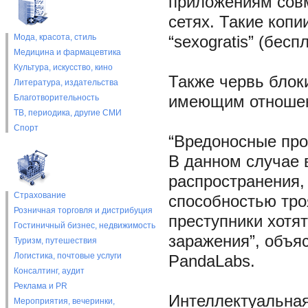
приложениям совм
сетях. Такие копи
Мода, красота, стиль
“sexogratis” (бесп
Медицина и фармацевтика
Культура, искусство, кино
Также червь блок
Литература, издательства
Благотворительность
имеющим отношени
ТВ, периодика, другие СМИ
Спорт
“Вредоносные про
В данном случае 
распространения,
Страхование
способностью троя
Розничная торговля и дистрибуция
преступники хотя
Гостиничный бизнес, недвижимость
заражения”, объя
Туризм, путешествия
Логистика, почтовые услуги
PandaLabs.
Консалтинг, аудит
Реклама и PR
Интеллектуальная
Мероприятия, вечеринки,