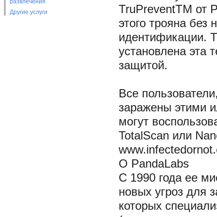
развлечения
TruPreventTM от 
Другие услуги
этого трояна без
идентификации. Т
установлена эта 
защитой.
Все пользователи
заражены этими и
могут воспользо
TotalScan или Nan
www.infectedornot
О PandaLabs
С 1990 года ее м
новых угроз для 
которых специали