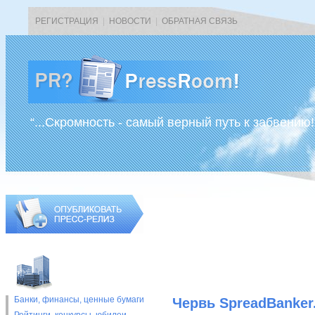
РЕГИСТРАЦИЯ
|
НОВОСТИ
|
ОБРАТНАЯ СВЯЗЬ
“...Скромность - самый верный путь к забвению!
Банки, финансы, ценные бумаги
Червь SpreadBanker