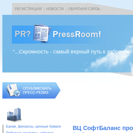
РЕГИСТРАЦИЯ
|
НОВОСТИ
|
ОБРАТНАЯ СВЯЗЬ
“...Скромность - самый верный путь к забвению!
Банки, финансы, ценные бумаги
ВЦ СофтБаланс пров