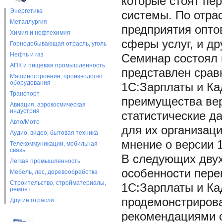
которые стоят пе
Энергетика
системы. По отра
Металлургия
предприятия оптов
Химия и нефтехимия
сферы услуг, и др
Горнодобывающая отрасль, уголь
Нефть и газ
Семинар состоял 
АПК и пищевая промышленность
представлен срав
Машиностроение, производство
оборудования
1С:Зарплаты и Ка
Транспорт
преимущества вер
Авиация, аэрокосмическая
индустрия
статистические д
Авто/Мото
для их организац
Аудио, видео, бытовая техника
мнение о версии 1
Телекоммуникации, мобильная
связь
В следующих двух
Легкая промышленность
особенности перен
Мебель, лес, деревообработка
Строительство, стройматериалы,
1С:Зарплаты и Ка
ремонт
продемонстрирова
Другие отрасли
рекомендациями 