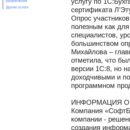
услугу по 1С:Бухг
развлечения
Другие услуги
сертификата Л’Эт
Опрос участников
полезным как для 
специалистов, ур
большинством опр
Михайлова – глав
отметила, что бы
версии 1С:8, но 
доходчивыми и по
программном прод
ИНФОРМАЦИЯ О
Компания «СофтБа
компании - решен
создания информ