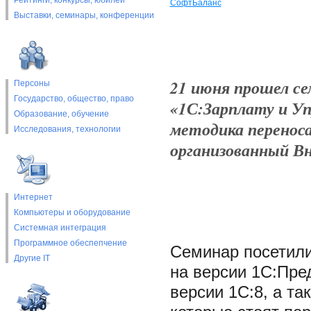
Рейтинги, конкурсы, юбилеи
СофтБаланс
Выставки, cеминары, конференции
21 июня прошел се
Персоны
Государство, общество, право
«1С:Зарплату и Уп
Образование, обучение
методика переноса 
Исследования, технологии
организованный В
Интернет
Компьютеры и оборудование
Системная интеграция
Программное обеспепчение
Семинар посетили
Другие IT
на версии 1С:Пре
версии 1С:8, а т