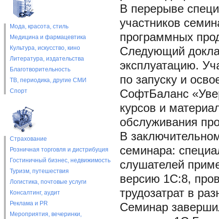
В перерыве спец
участников семин
Мода, красота, стиль
программных прод
Медицина и фармацевтика
Культура, искусство, кино
Следующий докла
Литература, издательства
эксплуатацию. Уч
Благотворительность
по запуску и осво
ТВ, периодика, другие СМИ
Спорт
СофтБаланс «Увер
курсов и материа
обслуживания про
В заключительном
Страхование
семинара: специ
Розничная торговля и дистрибуция
Гостиничный бизнес, недвижимость
слушателей приме
Туризм, путешествия
версию 1С:8, про
Логистика, почтовые услуги
трудозатрат в раз
Консалтинг, аудит
Реклама и PR
Семинар завершил
Мероприятия, вечеринки,