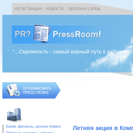
РЕГИСТРАЦИЯ
|
НОВОСТИ
|
ОБРАТНАЯ СВЯЗЬ
“...Скромность - самый верный путь к забвению!
Банки, финансы, ценные бумаги
Летняя акция в Ком