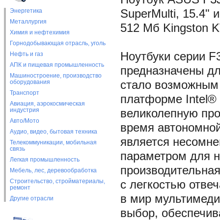
Энергетика
SuperMulti, 15.4
Металлургия
512 Мб Kingston 
Химия и нефтехимия
Горнодобывающая отрасль, уголь
Ноутбуки серии F
Нефть и газ
АПК и пищевая промышленность
предназначены дл
Машиностроение, производство
оборудования
стало возможным
Транспорт
платформе Intel®
Авиация, аэрокосмическая
индустрия
великолепную про
Авто/Мото
время автономной
Аудио, видео, бытовая техника
является несомн
Телекоммуникации, мобильная
связь
параметром для н
Легкая промышленность
производительная
Мебель, лес, деревообработка
Строительство, стройматериалы,
с легкостью отве
ремонт
в мир мультимеди
Другие отрасли
выбор, обеспечи