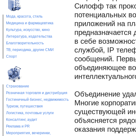
Силофф так прок
потенциальных во
Мода, красота, стиль
приложений на пл
Медицина и фармацевтика
Культура, искусство, кино
предназначается 
Литература, издательства
в себе возможнос
Благотворительность
службой, IP теле
ТВ, периодика, другие СМИ
Спорт
сообщений. Первы
объединяющее воз
интеллектуальног
Страхование
Объединение удал
Розничная торговля и дистрибуция
Гостиничный бизнес, недвижимость
Многие корпорати
Туризм, путешествия
существующей инф
Логистика, почтовые услуги
объясняется рядо
Консалтинг, аудит
Реклама и PR
оказания поддерж
Мероприятия, вечеринки,