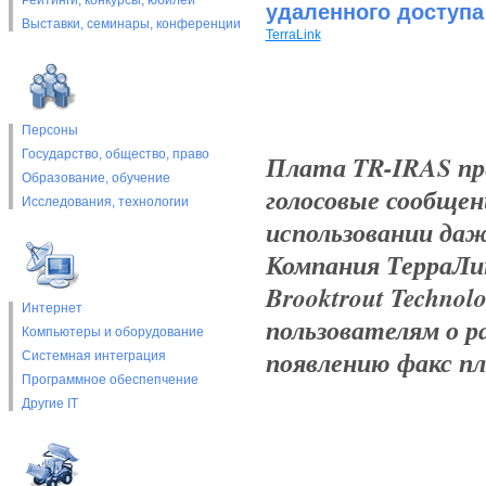
Рейтинги, конкурсы, юбилеи
удаленного доступа
Выставки, cеминары, конференции
TerraLink
Персоны
Государство, общество, право
Плата TR-IRAS пр
Образование, обучение
голосовые сообще
Исследования, технологии
использовании даж
Компания ТерраЛи
Brooktrout Techno
Интернет
пользователям о р
Компьютеры и оборудование
появлению факс пл
Системная интеграция
Программное обеспепчение
Другие IT