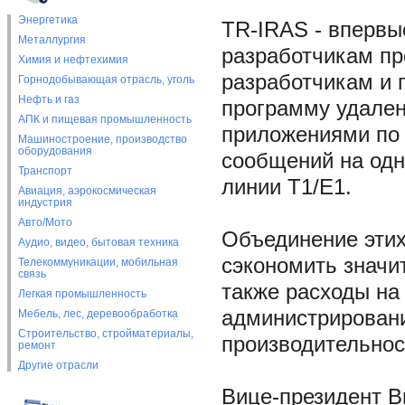
Энергетика
TR-IRAS - впервы
Металлургия
разработчикам пр
Химия и нефтехимия
разработчикам и 
Горнодобывающая отрасль, уголь
Нефть и газ
программу удален
АПК и пищевая промышленность
приложениями по 
Машиностроение, производство
оборудования
сообщений на одн
Транспорт
линии T1/E1.
Авиация, аэрокосмическая
индустрия
Авто/Мото
Объединение этих
Аудио, видео, бытовая техника
сэкономить значи
Телекоммуникации, мобильная
связь
также расходы на
Легкая промышленность
администрирован
Мебель, лес, деревообработка
Строительство, стройматериалы,
производительнос
ремонт
Другие отрасли
Вице-президент B