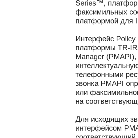
Series™, платфор
факсимильных со
платформой для I
Интерфейс Policy
платформы TR-IRA
Manager (PMAPI),
интеллектуальную
телефонными ресу
звонка PMAPI опр
или факсимильног
на соответствующ
Для исходящих зв
интерфейсом PMAP
соответствующий 