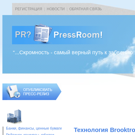
РЕГИСТРАЦИЯ
|
НОВОСТИ
|
ОБРАТНАЯ СВЯЗЬ
“...Скромность - самый верный путь к забвению!
Банки, финансы, ценные бумаги
Технология Brooktr