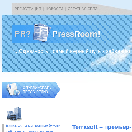
РЕГИСТРАЦИЯ
|
НОВОСТИ
|
ОБРАТНАЯ СВЯЗЬ
“...Скромность - самый верный путь к забвению!
Банки, финансы, ценные бумаги
Terrasoft – премье