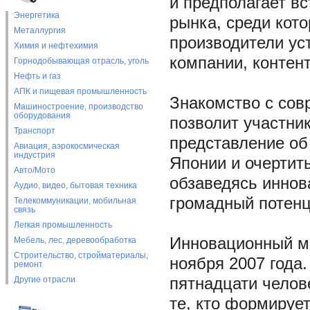
и предполагает в
Энергетика
рынка, среди кот
Металлургия
производители уст
Химия и нефтехимия
компании, контен
Горнодобывающая отрасль, уголь
Нефть и газ
АПК и пищевая промышленность
Знакомство с сов
Машиностроение, производство
оборудования
позволит участни
Транспорт
представление об
Авиация, аэрокосмическая
индустрия
Японии и очертит
Авто/Мото
обзаведясь иннов
Аудио, видео, бытовая техника
громадный потенц
Телекоммуникации, мобильная
связь
Легкая промышленность
Инновационный ме
Мебель, лес, деревообработка
Строительство, стройматериалы,
ноября 2007 года.
ремонт
Другие отрасли
пятнадцати челов
те, кто формирует