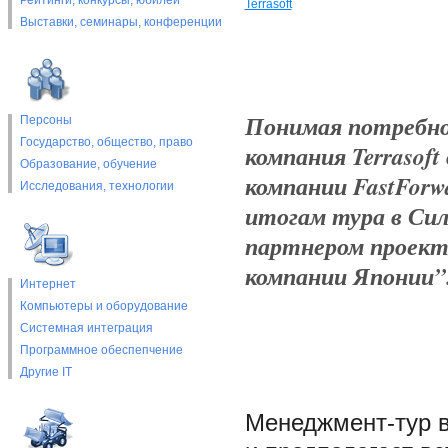
Рейтинги, конкурсы, юбилеи
Terrasoft
Выставки, cеминары, конференции
Понимая потребно
Персоны
Государство, общество, право
компания Terrasof
Образование, обучение
компании FastForw
Исследования, технологии
итогам тура в Сил
партнером проект
компании Японии”
Интернет
Компьютеры и оборудование
Системная интеграция
Программное обеспепчение
Другие IT
Менеджмент-тур в