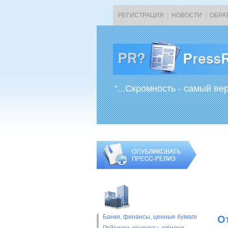
РЕГИСТРАЦИЯ
|
НОВОСТИ
|
ОБРА
“...Скромность - самый ве
Банки, финансы, ценные бумаги
О