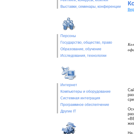
Рейтинги, конкурсы, юбилеи
К
Выставки, cеминары, конференции
Вер
Персоны
Государство, общество, право
Ком
Образование, обучение
офи
Исследования, технологии
Интернет
Сай
Компьютеры и оборудование
раз
Системная интеграция
сре
Программное обеспепчение
Осн
Другие IT
раз
«ВЕ
жиз
На 