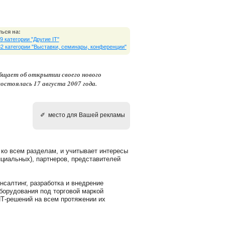
ься на:
9 категории "Другие IT"
32 категории "Выставки, cеминары, конференции"
бщает об открытии своего нового
остоялась 17 августа 2007 года.
✐ место для Вашей рекламы
 ко всем разделам, и учитывает интересы
нциальных), партнеров, представителей
салтинг, разработка и внедрение
борудования под торговой маркой
Т-решений на всем протяжении их