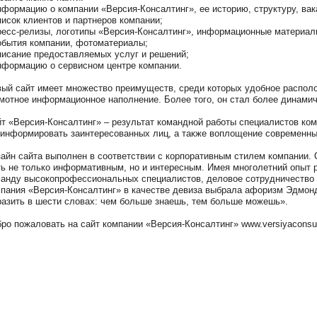
нформацию о компании «Версия-Консалтинг», ее историю, структуру, вак
писок клиентов и партнеров компании;
ресс-релизы, логотипы «Версия-Консалтинг», информационные материал
обытия компании, фотоматериалы;
писание предоставляемых услуг и решений;
нформацию о сервисном центре компании.
ый сайт имеет множество преимуществ, среди которых удобное располо
мотное информационное наполнение. Более того, он стал более динами
т «Версия-Консалтинг» – результат командной работы специалистов ко
информировать заинтересованных лиц, а также воплощение современных
айн сайта выполнен в соответствии с корпоративным стилем компании. 
ь не только информативным, но и интересным. Имея многолетний опыт р
анду высокопрофессиональных специалистов, деловое сотрудничество
пания «Версия-Консалтинг» в качестве девиза выбрала афоризм Эдмон
азить в шести словах: чем больше знаешь, тем больше можешь».
ро пожаловать на сайт компании «Версия-Консалтинг» www.versiyaconsu