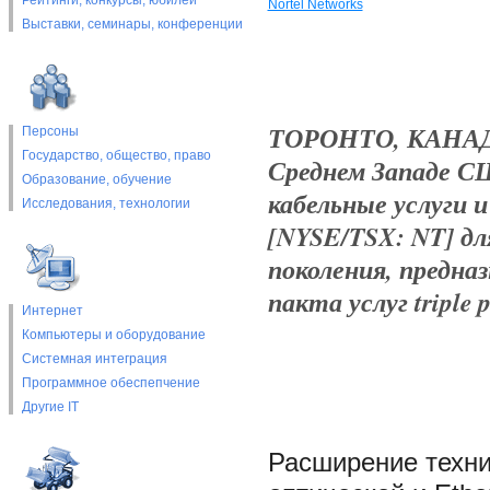
Рейтинги, конкурсы, юбилеи
Nortel Networks
Выставки, cеминары, конференции
ТОРОНТО, КАНАДА
Персоны
Государство, общество, право
Среднем Западе СШ
Образование, обучение
кабельные услуги 
Исследования, технологии
[NYSE/TSX: NT] дл
поколения, предна
пакта услуг triple 
Интернет
Компьютеры и оборудование
Системная интеграция
Программное обеспепчение
Другие IT
Расширение техни