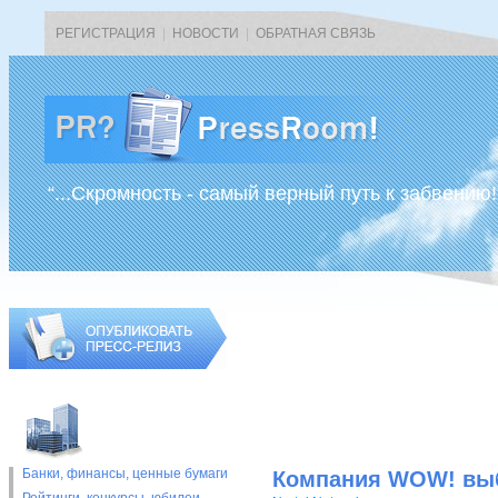
РЕГИСТРАЦИЯ
|
НОВОСТИ
|
ОБРАТНАЯ СВЯЗЬ
“...Скромность - самый верный путь к забвению!
Банки, финансы, ценные бумаги
Компания WOW! выби