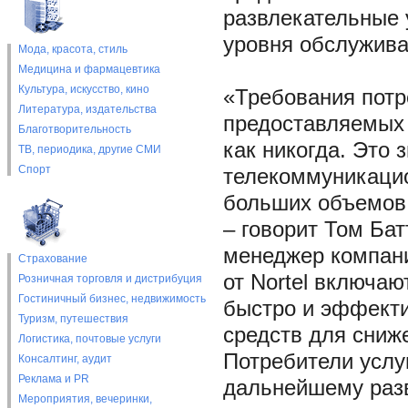
развлекательные 
уровня обслужива
Мода, красота, стиль
Медицина и фармацевтика
Культура, искусство, кино
«Требования потре
Литература, издательства
предоставляемых 
Благотворительность
как никогда. Это 
ТВ, периодика, другие СМИ
Спорт
телекоммуникацио
больших объемов д
– говорит Том Бат
менеджер компани
Страхование
от Nortel включаю
Розничная торговля и дистрибуция
Гостиничный бизнес, недвижимость
быстро и эффекти
Туризм, путешествия
средств для сниж
Логистика, почтовые услуги
Потребители услу
Консалтинг, аудит
Реклама и PR
дальнейшему разв
Мероприятия, вечеринки,