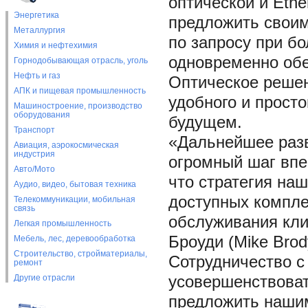
оптической и Eth
Энергетика
предложить своим
Металлургия
по запросу при б
Химия и нефтехимия
одновременно обе
Горнодобывающая отрасль, уголь
Нефть и газ
Оптическое решени
АПК и пищевая промышленность
удобного и просто
Машиностроение, производство
оборудования
будущем.
Транспорт
«Дальнейшее разви
Авиация, аэрокосмическая
индустрия
огромный шаг впе
Авто/Мото
что стратегия на
Аудио, видео, бытовая техника
доступных компле
Телекоммуникации, мобильная
связь
обслуживания клие
Легкая промышленность
Броуди (Mike Bro
Мебель, лес, деревообработка
Строительство, стройматериалы,
Сотрудничество с
ремонт
Другие отрасли
усовершенствоват
предложить наши