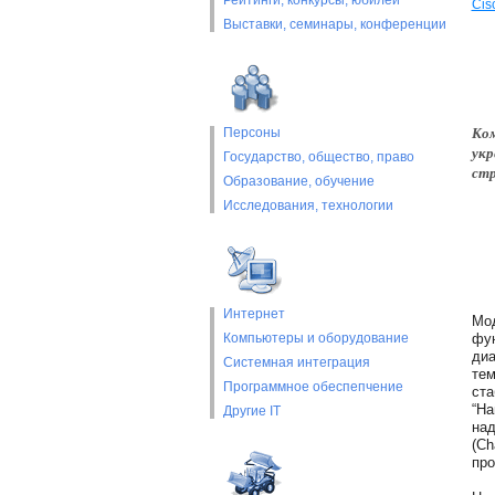
Рейтинги, конкурсы, юбилеи
Cis
Выставки, cеминары, конференции
Ком
Персоны
укр
Государство, общество, право
стр
Образование, обучение
Исследования, технологии
Интернет
Мод
Компьютеры и оборудование
фун
диа
Системная интеграция
тем
Программное обеспепчение
ста
“На
Другие IT
над
(Ch
про