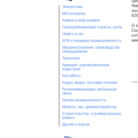
Цен
Нов
Энергетика
пос
Металлургия
IOS
Химия и нефтехимия
О к
Горнодобывающая отрасль, уголь
Cis
Нефть и газ
сот
www
АПК и пищевая промышленность
Машиностроение, производство
оборудования
Транспорт
Авиация, аэрокосмическая
индустрия
Авто/Мото
Аудио, видео, бытовая техника
Телекоммуникации, мобильная
связь
Легкая промышленность
Мебель, лес, деревообработка
Строительство, стройматериалы,
ремонт
Другие отрасли