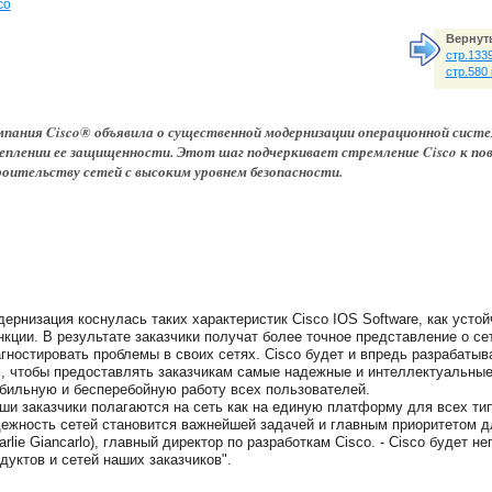
co
Вернуть
стр.133
стр.580
пания Cisco® объявила о существенной модернизации операционной систем
еплении ее защищенности. Этот шаг подчеркивает стремление Cisco к п
оительству сетей с высоким уровнем безопасности.
ернизация коснулась таких характеристик Cisco IOS Software, как усто
кции. В результате заказчики получат более точное представление о с
гностировать проблемы в своих сетях. Cisco будет и впредь разрабатыв
, чтобы предоставлять заказчикам самые надежные и интеллектуальны
бильную и бесперебойную работу всех пользователей.
ши заказчики полагаются на сеть как на единую платформу для всех тип
ежность сетей становится важнейшей задачей и главным приоритетом дл
arlie Giancarlo), главный директор по разработкам Cisco. - Cisco будет
дуктов и сетей наших заказчиков".