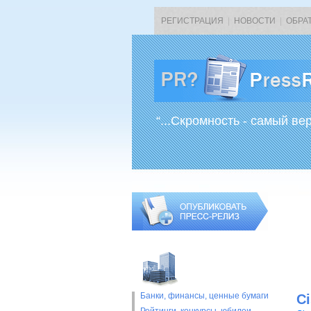
РЕГИСТРАЦИЯ
|
НОВОСТИ
|
ОБРА
“...Скромность - самый ве
Банки, финансы, ценные бумаги
C