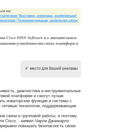
ся на:
9 категории "Выставки, cеминары, конференции"
 категории "Телекоммуникации, мобильная связь"
ы Cisco IOS® Software и о значительном
овышению устойчивости своих платформ и
✐ место для Вашей рекламы
йчивость, диагностика и инструментальные
етевой платформе и смогут лучше
ать новаторские функции и системы с
е сетевые технологии, поддерживающие
ов связи и групповой работы, и поэтому
я Cisco, - заявил Чарли Джанкарло
 непрерывно повышать безопасность своих