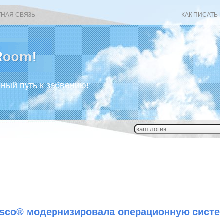
ТНАЯ СВЯЗЬ
КАК ПИСАТЬ
рный путь к забвению!”
isco® модернизировала операционную систе