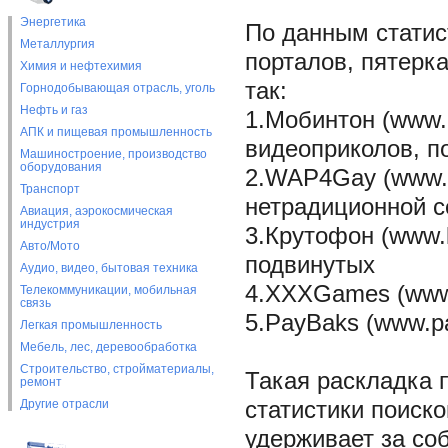
Энергетика
По данным статис
Металлургия
порталов, пятерк
Химия и нефтехимия
так:
Горнодобывающая отрасль, уголь
Нефть и газ
1.Мобинтон (www.
АПК и пищевая промышленность
видеоприколов, п
Машиностроение, производство
оборудования
2.WAP4Gay (www.w
Транспорт
нетрадиционной с
Авиация, аэрокосмическая
индустрия
3.Крутофон (www.k
Авто/Мото
подвинутых
Аудио, видео, бытовая техника
4.XXXGames (www.x
Телекоммуникации, мобильная
связь
5.PayBaks (www.p
Легкая промышленность
Мебель, лес, деревообработка
Строительство, стройматериалы,
Такая раскладка 
ремонт
Другие отрасли
статистики поиск
удерживает за со