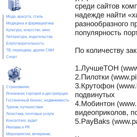
среди сайтов комп
надежде найти «х
Мода, красота, стиль
разнообразного пр
Медицина и фармацевтика
Культура, искусство, кино
популярность пор
Литература, издательства
Благотворительность
По количеству за
ТВ, периодика, другие СМИ
Спорт
1.ЛучшеТОН (www.
2.Пилотки (www.pi
3.Крутофон (www.k
Страхование
подвинутых
Розничная торговля и дистрибуция
Гостиничный бизнес, недвижимость
4.Мобинтон (www.
Туризм, путешествия
видеоприколов, п
Логистика, почтовые услуги
5.PayBaks (www.p
Консалтинг, аудит
Реклама и PR
Мероприятия, вечеринки,