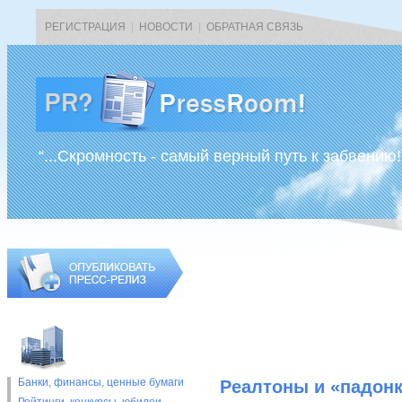
РЕГИСТРАЦИЯ
|
НОВОСТИ
|
ОБРАТНАЯ СВЯЗЬ
“...Скромность - самый верный путь к забвению!
Банки, финансы, ценные бумаги
Реалтоны и «падонк