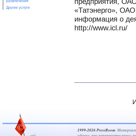
предприятия, ОАО
развлечения
Другие услуги
«Татэнерго», ОАО
информация о дея
http://www.icl.ru/
И
1999-2026 PressRoom
. Материал
однако, при перепечатке пресс-р