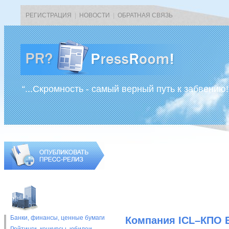
РЕГИСТРАЦИЯ
|
НОВОСТИ
|
ОБРАТНАЯ СВЯЗЬ
“...Скромность - самый верный путь к забвению!
Банки, финансы, ценные бумаги
Компания ICL–КПО 