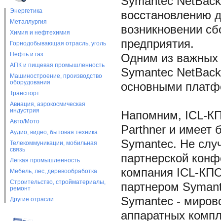
Symantec NetBack
Энергетика
восстановлению д
Металлургия
возникновении сб
Химия и нефтехимия
предприятия.
Горнодобывающая отрасль, уголь
Нефть и газ
Одним из важных
АПК и пищевая промышленность
Symantec NetBack
Машиностроение, производство
оборудования
основными платфо
Транспорт
Авиация, аэрокосмическая
индустрия
Напомним, ICL-КП
Авто/Мото
Parthner и имеет
Аудио, видео, бытовая техника
Symantec. Не слу
Телекоммуникации, мобильная
связь
партнерской конф
Легкая промышленность
компания ICL-КП
Мебель, лес, деревообработка
Строительство, стройматериалы,
партнером Symant
ремонт
Symantec - миров
Другие отрасли
аппаратных компл