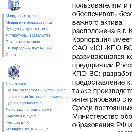
пользователям и
обеспечивать безо
Мода, красота, стиль
важного актива —
Медицина и фармацевтика
Культура, искусство, кино
расположена в г.
Литература, издательства
Корпорация имеет
Благотворительность
ОАО «ICL-КПО ВС
ТВ, периодика, другие СМИ
Спорт
развивающаяся ко
предприятий Росс
КПО ВС: разработ
предоставление ко
Страхование
также производст
Розничная торговля и дистрибуция
Гостиничный бизнес, недвижимость
интегрировано с к
Туризм, путешествия
Среди постоянных
Логистика, почтовые услуги
Министерство обо
Консалтинг, аудит
Реклама и PR
образования РФ и
Мероприятия, вечеринки,