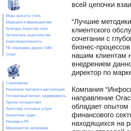
всей цепочки вза
Мода, красота, стиль
“Лучшие методики
Медицина и фармацевтика
клиентского обслу
Культура, искусство, кино
Литература, издательства
сочетании с глуб
Благотворительность
бизнес-процессов
ТВ, периодика, другие СМИ
нашим клиентам 
Спорт
внедрением данно
директор по марк
Страхование
Компания “Инфоси
Розничная торговля и дистрибуция
Гостиничный бизнес, недвижимость
направление Orac
Туризм, путешествия
обладает опытом 
Логистика, почтовые услуги
финансового секто
Консалтинг, аудит
Реклама и PR
находящихся на р
Мероприятия, вечеринки,