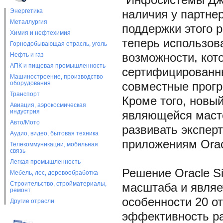
“Инфосистемы Дже
Энергетика
наличия у партне
Металлургия
поддержки этого 
Химия и нефтехимия
теперь использов
Горнодобывающая отрасль, уголь
Нефть и газ
возможности, кот
АПК и пищевая промышленность
сертифицированны
Машиностроение, производство
оборудования
совместные прог
Транспорт
Кроме того, новый
Авиация, аэрокосмическая
индустрия
являющейся масте
Авто/Мото
развивать эксперт
Аудио, видео, бытовая техника
приложениям Orac
Телекоммуникации, мобильная
связь
Легкая промышленность
Решение Oracle S
Мебель, лес, деревообработка
Строительство, стройматериалы,
масштаба и являе
ремонт
особенности 20 о
Другие отрасли
эффективность ра