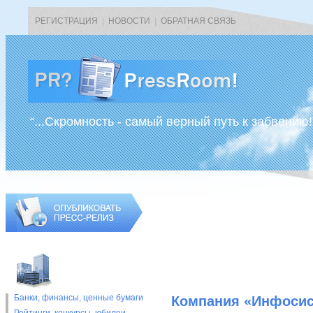
РЕГИСТРАЦИЯ
|
НОВОСТИ
|
ОБРАТНАЯ СВЯЗЬ
“...Скромность - самый верный путь к забвению!
Банки, финансы, ценные бумаги
Компания «Инфосис