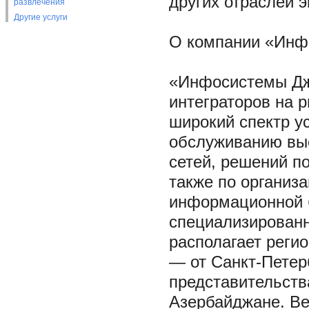
других отраслей э
развлечения
Другие услуги
О компании «Инф
«Инфосистемы Дж
интеграторов на 
широкий спектр у
обслуживанию вы
сетей, решений п
также по организ
информационной 
специализирован
располагает реги
— от Санкт-Петер
представительства
Азербайджане. Ве