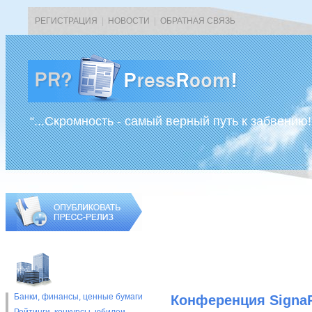
РЕГИСТРАЦИЯ
|
НОВОСТИ
|
ОБРАТНАЯ СВЯЗЬ
“...Скромность - самый верный путь к забвению!
Банки, финансы, ценные бумаги
Конференция SignaP