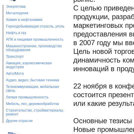
С целью приведен
Энергетика
Металлургия
продукции, разра
Химия и нефтехимия
маркетинговых пр
Горнодобывающая отрасль, уголь
предоставления в
Нефть и газ
АПК и пищевая промышленность
в 2007 году мы в
Машиностроение, производство
Цель новой торго
оборудования
Транспорт
динамичность ком
Авиация, аэрокосмическая
индустрия
инноваций в прод
Авто/Мото
Аудио, видео, бытовая техника
22 ноября в конф
Телекоммуникации, мобильная
связь
состоится презент
Легкая промышленность
или какие резуль
Мебель, лес, деревообработка
Строительство, стройматериалы,
ремонт
Основные тезисы
Другие отрасли
Новые промышлен