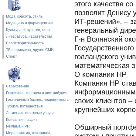
этого качества со
позволит Денису 
Мода, красота, стиль
ИТ-решений», – з
Медицина и фармацевтика
генеральный дире
Культура, искусство, кино
Литература, издательства
Г-н Волянский ок
Благотворительность
Государственного
ТВ, периодика, другие СМИ
голландского унив
Спорт
математическая э
О компании НР
Компания HP став
Страхование
информационными 
Розничная торговля и дистрибуция
своих клиентов –
Гостиничный бизнес, недвижимость
Туризм, путешествия
крупнейших корпо
Логистика, почтовые услуги
Консалтинг, аудит
Обширный портфел
Реклама и PR
Мероприятия, вечеринки,