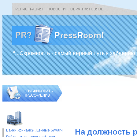
РЕГИСТРАЦИЯ
|
НОВОСТИ
|
ОБРАТНАЯ СВЯЗЬ
“...Скромность - самый верный путь к забвению!
На должность 
Банки, финансы, ценные бумаги