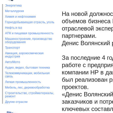
Энергетика
Металлургия
На новой должност
Химия и нефтехимия
объемов бизнеса 
Горнодобывающая отрасль, уголь
отраслевой экспе
Нефть и газ
АПК и пищевая промышленность
партнерами.
Машиностроение, производство
Денис Волянский р
оборудования
Транспорт
Авиация, аэрокосмическая
За последние 4 г
индустрия
Авто/Мото
работе с предпри
Аудио, видео, бытовая техника
компании НР в да
Телекоммуникации, мобильная
связь
был реализован р
Легкая промышленность
проектов.
Мебель, лес, деревообработка
«Денис Волянский
Строительство, стройматериалы,
ремонт
заказчиков и потр
Другие отрасли
ключевых составл