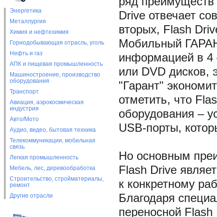
ряд преимуществ 
Энергетика
Drive отвечает с
Металлургия
вторых, Flash Dri
Химия и нефтехимия
Мобильный ГАРАНТ
Горнодобывающая отрасль, уголь
Нефть и газ
информацией в 4 
АПК и пищевая промышленность
или DVD дисков, э
Машиностроение, производство
оборудования
"Гарант" экономи
Транспорт
отметить, что Fla
Авиация, аэрокосмическая
индустрия
оборудования – у
Авто/Мото
USB-порты, кото
Аудио, видео, бытовая техника
Телекоммуникации, мобильная
связь
Но основным пре
Легкая промышленность
Flash Drive являе
Мебель, лес, деревообработка
Строительство, стройматериалы,
к конкретному раб
ремонт
Благодаря специа
Другие отрасли
переносной Flash