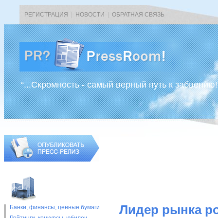
РЕГИСТРАЦИЯ
|
НОВОСТИ
|
ОБРАТНАЯ СВЯЗЬ
“...Скромность - самый верный путь к забвению!
Лидер рынка р
Банки, финансы, ценные бумаги