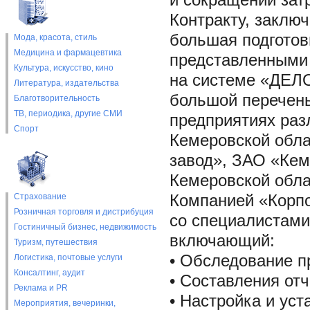
и сокращении зат
Контракту, заключ
большая подготов
Мода, красота, стиль
Медицина и фармацевтика
представленными 
Культура, искусство, кино
на системе «ДЕЛО
Литература, издательства
большой перечень
Благотворительность
ТВ, периодика, другие СМИ
предприятиях разл
Спорт
Кемеровской обл
завод», ЗАО «Кем
Кемеровской облас
Страхование
Компанией «Корпо
Розничная торговля и дистрибуция
со специалистами
Гостиничный бизнес, недвижимость
включающий:
Туризм, путешествия
• Обследование п
Логистика, почтовые услуги
Консалтинг, аудит
• Составления отч
Реклама и PR
• Настройка и уст
Мероприятия, вечеринки,