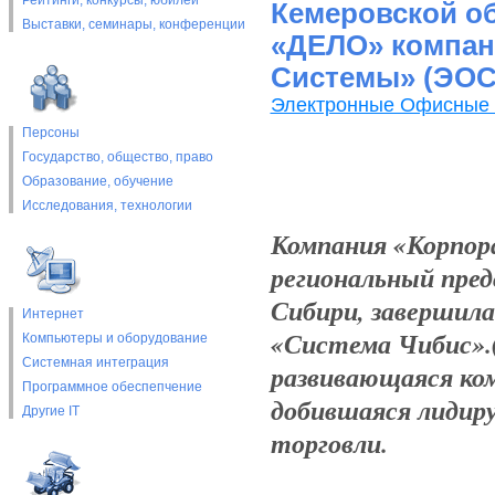
Рейтинги, конкурсы, юбилеи
Кемеровской об
Выставки, cеминары, конференции
«ДЕЛО» компан
Системы» (ЭОС
Электронные Офисные
Персоны
Государство, общество, право
Образование, обучение
Исследования, технологии
Компания «Корпор
региональный пре
Сибири, завершил
Интернет
«Система Чибис».(
Компьютеры и оборудование
Системная интеграция
развивающаяся ком
Программное обеспепчение
добившаяся лидир
Другие IT
торговли.