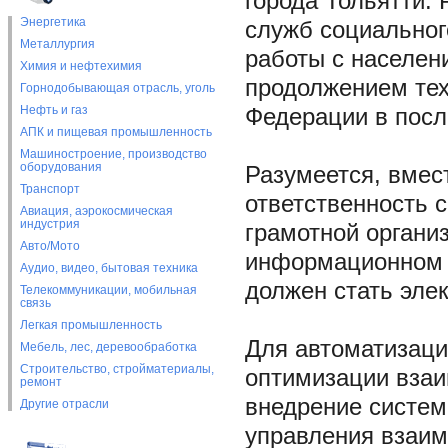
города Тольятти.
Энергетика
служб социальног
Металлургия
работы с населен
Химия и нефтехимия
продолжением тех
Горнодобывающая отрасль, уголь
Нефть и газ
Федерации в посл
АПК и пищевая промышленность
Машиностроение, производство
оборудования
Разумеется, вмес
Транспорт
ответственность с
Авиация, аэрокосмическая
индустрия
грамотной органи
Авто/Мото
информационном 
Аудио, видео, бытовая техника
должен стать эле
Телекоммуникации, мобильная
связь
Легкая промышленность
Для автоматизаци
Мебель, лес, деревообработка
Строительство, стройматериалы,
оптимизации взаи
ремонт
внедрение систем
Другие отрасли
управления взаи