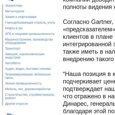
полноты видения 
Энергетика
Металлургия
Химия и нефтехимия
Согласно Gartner,
Горнодобывающая отрасль, уголь
«предсказателем»
Нефть и газ
АПК и пищевая промышленность
клиентов в плане
Машиностроение, производство
интегрированной 
оборудования
Транспорт
также иметь в на
Авиация, аэрокосмическая
индустрия
внедрению такого
Авто/Мото
Аудио, видео, бытовая техника
“Наша позиция в 
Телекоммуникации, мобильная
связь
подчеркивает ценн
Легкая промышленность
подтверждает наш
Мебель, лес, деревообработка
Строительство, стройматериалы,
что отражено в н
ремонт
Динарес, генераль
Другие отрасли
благодаря этой п