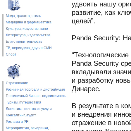
удвоить нашу ори
развитие, как кл
Мода, красота, стиль
целей”.
Медицина и фармацевтика
Культура, искусство, кино
Литература, издательства
Panda Security: Н
Благотворительность
ТВ, периодика, другие СМИ
“Технологические
Спорт
Panda Security ср
вкладывали значи
и разработку новы
Страхование
Динарес.
Розничная торговля и дистрибуция
Гостиничный бизнес, недвижимость
Туризм, путешествия
В результате в к
Логистика, почтовые услуги
и внедрения инно
Консалтинг, аудит
отражение в ново
Реклама и PR
Мероприятия, вечеринки,