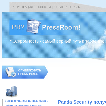
РЕГИСТРАЦИЯ
|
НОВОСТИ
|
ОБРАТНАЯ СВЯЗЬ
“...Скромность - самый верный путь к забвению!
Банки, финансы, ценные бумаги
Panda Security полу