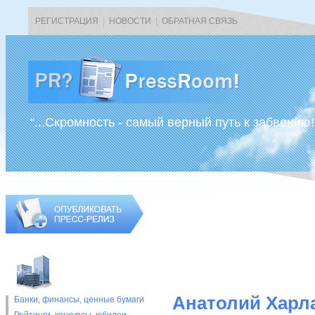
РЕГИСТРАЦИЯ
|
НОВОСТИ
|
ОБРАТНАЯ СВЯЗЬ
“...Скромность - самый верный путь к забвению!
Анатолий Харл
Банки, финансы, ценные бумаги