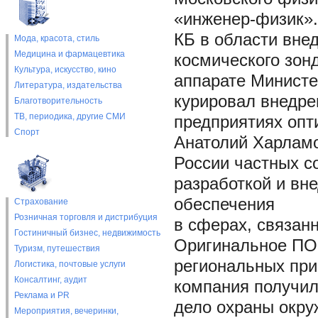
«инженер-физик».
КБ в области вне
Мода, красота, стиль
Медицина и фармацевтика
космического зон
Культура, искусство, кино
аппарате Министе
Литература, издательства
курировал внедре
Благотворительность
ТВ, периодика, другие СМИ
предприятиях опт
Спорт
Анатолий Харламо
России частных 
разработкой и вн
обеспечения
Страхование
Розничная торговля и дистрибуция
в сферах, связан
Гостиничный бизнес, недвижимость
Оригинальное ПО 
Туризм, путешествия
региональных при
Логистика, почтовые услуги
Консалтинг, аудит
компания получи
Реклама и PR
дело охраны окру
Мероприятия, вечеринки,