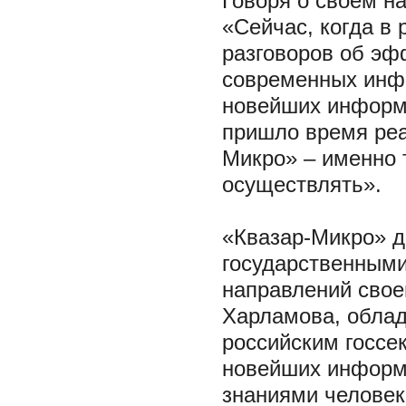
Говоря о своем н
«Сейчас, когда в 
разговоров об эф
современных инф
новейших информа
пришло время реа
Микро» – именно 
осуществлять».
«Квазар-Микро» д
государственными
направлений свое
Харламова, обла
российским госсе
новейших информа
знаниями человек