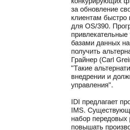
конкурирующих фи
за обновление св
клиентам быстро 
для OS/390. Прог
привлекательные 
базами данных на
получить альтерн
Грайнер (Carl Gre
"Такие альтернат
внедрении и долж
управления".
IDI предлагает п
IMS. Существующа
набор передовых
повышать произво