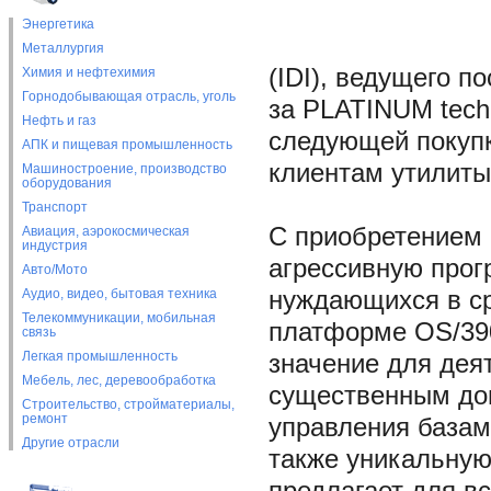
Энергетика
Металлургия
(IDI), ведущего 
Химия и нефтехимия
Горнодобывающая отрасль, уголь
за PLATINUM techno
Нефть и газ
следующей покупк
АПК и пищевая промышленность
клиентам утилиты
Машиностроение, производство
оборудования
Транспорт
С приобретением 
Авиация, аэрокосмическая
индустрия
агрессивную прог
Авто/Мото
Аудио, видео, бытовая техника
нуждающихся в ср
Телекоммуникации, мобильная
платформе OS/390
связь
Легкая промышленность
значение для дея
Мебель, лес, деревообработка
существенным доп
Строительство, стройматериалы,
ремонт
управления базам
Другие отрасли
также уникальную