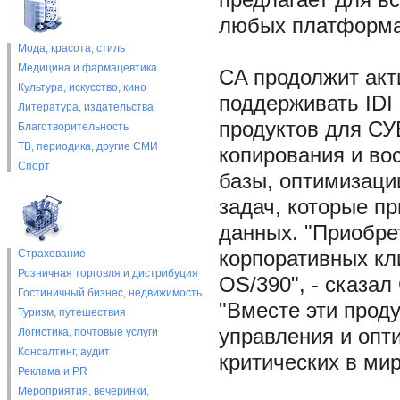
предлагает для в
любых платформа
Мода, красота, стиль
Медицина и фармацевтика
CA продолжит акт
Культура, искусство, кино
поддерживать IDI 
Литература, издательства
продуктов для СУ
Благотворительность
ТВ, периодика, другие СМИ
копирования и во
Спорт
базы, оптимизаци
задач, которые п
данных. "Приобре
Страхование
корпоративных кл
Розничная торговля и дистрибуция
OS/390", - сказал
Гостиничный бизнес, недвижимость
"Вместе эти прод
Туризм, путешествия
управления и опт
Логистика, почтовые услуги
Консалтинг, аудит
критических в ми
Реклама и PR
Мероприятия, вечеринки,