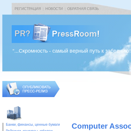
РЕГИСТРАЦИЯ
|
НОВОСТИ
|
ОБРАТНАЯ СВЯЗЬ
“...Скромность - самый верный путь к забвению!
Computer Assoc
Банки, финансы, ценные бумаги