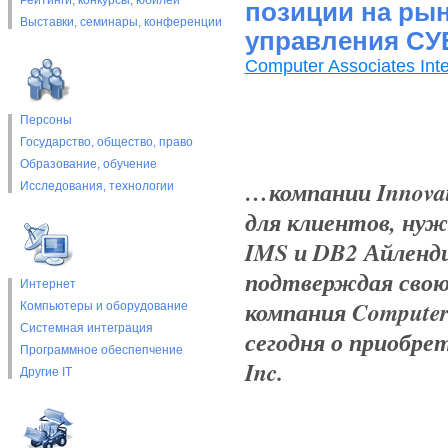
Рейтинги, конкурсы, юбилеи
позиции на ры
Выставки, cеминары, конференции
управления СУ
Computer Associates Inte
Персоны
Государство, общество, право
Образование, обучение
…компании Innovat
Исследования, технологии
для клиентов, ну
IMS и DB2 Айленди
подтверждая свою
Интернет
компания Computer A
Компьютеры и оборудование
Системная интеграция
сегодня о приобрет
Программное обеспепчение
Inc.
Другие IT