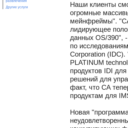
развлечения
Наши клиенты смо
Другие услуги
огромные массивы
мейнфреймы". "CA
лидирующее полож
данных OS/390", -
по исследованиям 
Corporation (IDC)
PLATINUM technolo
продуктов IDI дл
решений для упра
факт, что CA теп
продуктам для IM
Новая "программа
неудовлетворенны